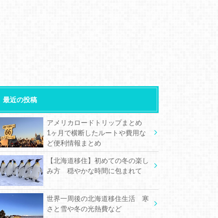
最近の投稿
アメリカロードトリップまとめ
1ヶ月で横断したルートや費用な
ど便利情報まとめ
【北海道移住】初めての冬の楽し
み方 穏やかな時間に包まれて
世界一周後の北海道移住生活 寒
さと雪や冬の光熱費など