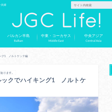
ー夫婦
バルカン半島
中東・コーカサス
中央アジア
Balkan
Middle East
Central Asia
ング1 ノルトケッテ編
があります。
ルックでハイキング1 ノルトケ