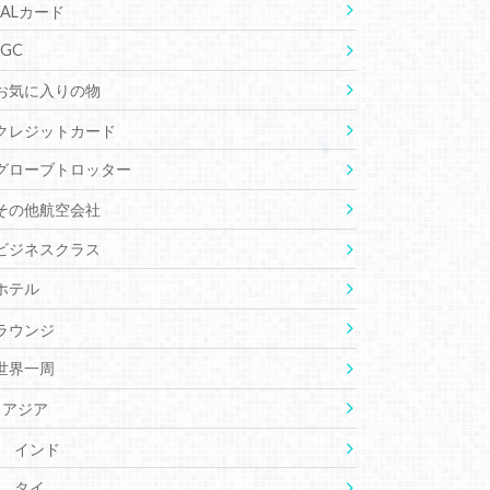
JALカード
JGC
お気に入りの物
クレジットカード
グローブトロッター
その他航空会社
ビジネスクラス
ホテル
ラウンジ
世界一周
アジア
インド
タイ