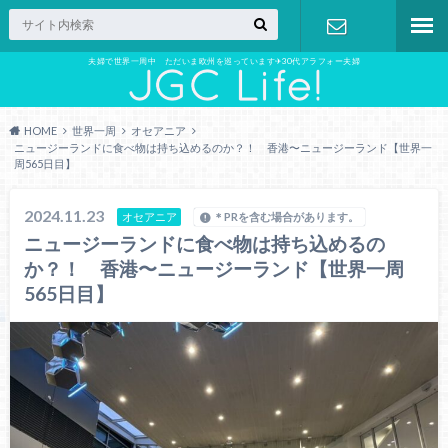
夫婦で世界一周中 ただいま欧州を巡っています✈︎30代アラフォー夫婦
お問い合わ
せ
HOME
世界一周
オセアニア
ニュージーランドに食べ物は持ち込めるのか？！ 香港〜ニュージーランド【世界一
周565日目】
2024.11.23
オセアニア
＊PRを含む場合があります。
ニュージーランドに食べ物は持ち込めるの
か？！ 香港〜ニュージーランド【世界一周
565日目】