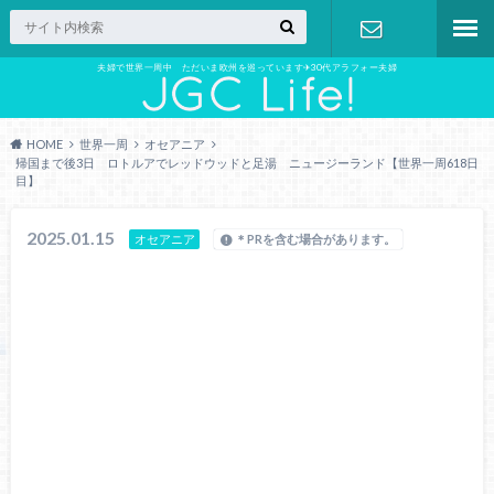
夫婦で世界一周中 ただいま欧州を巡っています✈︎30代アラフォー夫婦
お問い合わ
せ
HOME
世界一周
オセアニア
帰国まで後3日 ロトルアでレッドウッドと足湯 ニュージーランド【世界一周618日
目】
2025.01.15
オセアニア
＊PRを含む場合があります。