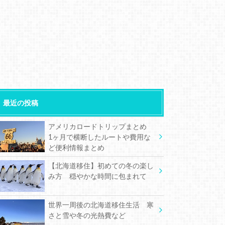
最近の投稿
アメリカロードトリップまとめ
1ヶ月で横断したルートや費用な
ど便利情報まとめ
【北海道移住】初めての冬の楽し
み方 穏やかな時間に包まれて
世界一周後の北海道移住生活 寒
さと雪や冬の光熱費など