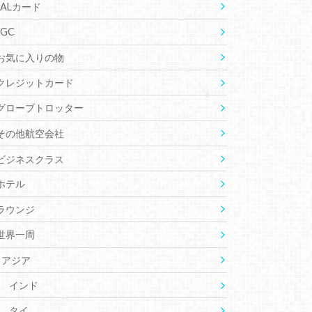
JALカード
JGC
お気に入りの物
クレジットカード
グローブトロッター
その他航空会社
ビジネスクラス
ホテル
ラウンジ
世界一周
アジア
インド
タイ