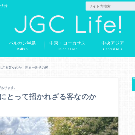
ー夫婦
バルカン半島
中東・コーカサス
中央アジア
Balkan
Middle East
Central Asia
れざる客なのか 世界一周その後
があります。
阪にとって招かれざる客なのか