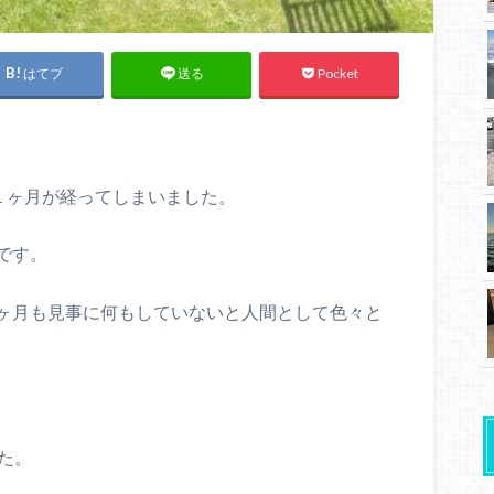
はてブ
Pocket
送る
１ヶ月が経ってしまいました。
です。
ヶ月も見事に何もしていないと人間として色々と
た。