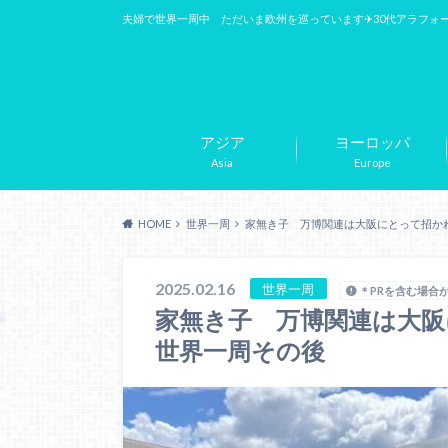
夫婦で世界一周中 ただいま欧州を巡っています✈︎30代アラフォ
アジア
ヨーロッパ
Asia
Europe
HOME
世界一周
家無き子 万博関連は大阪にとって招か
2025.02.16
世界一周
＊PRを含む場合
家無き子 万博関連は大
世界一周その後