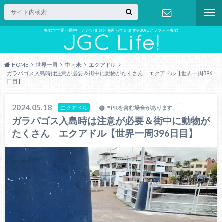
夫婦で世界一周中 ただいま欧州を巡っています✈︎30代アラフォー夫婦
お問い合わ
せ
HOME
世界一周
中南米
エクアドル
ガラパゴス入島時は注意が必要＆街中に動物がたくさん エクアドル【世界一周396
日目】
2024.05.18
エクアドル
＊PRを含む場合があります。
ガラパゴス入島時は注意が必要＆街中に動物が
たくさん エクアドル【世界一周396日目】