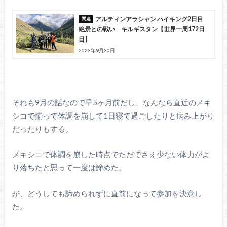
アルティンアラシャン ハイキング2日目
絶景との戦い キルギスタン【世界一周172日
目】
2023年9月30日
それも9月の話なので早5ヶ月前だし、なんなら直近のメキ
シコで揃って体調を崩して1日寝て過ごしたりと病み上がり
だったりもする。
メキシコで体調を崩した時点でただでさえ少ない体力がよ
り落ちたと思って一度は諦めた。
が、どうしても諦められずに直前になって参加を決意し
た。