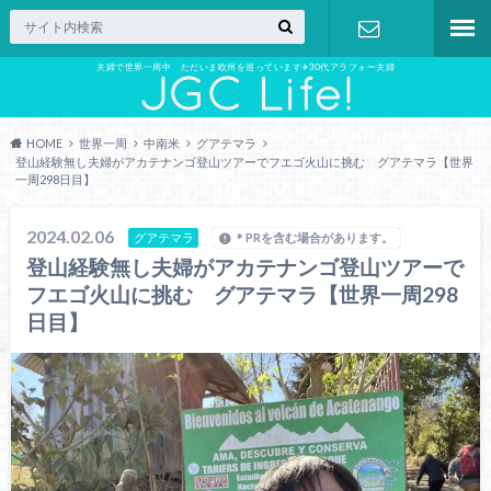
夫婦で世界一周中 ただいま欧州を巡っています✈︎30代アラフォー夫婦
お問い合わ
せ
HOME
世界一周
中南米
グアテマラ
登山経験無し夫婦がアカテナンゴ登山ツアーでフエゴ火山に挑む グアテマラ【世界
一周298日目】
2024.02.06
グアテマラ
＊PRを含む場合があります。
登山経験無し夫婦がアカテナンゴ登山ツアーで
フエゴ火山に挑む グアテマラ【世界一周298
日目】