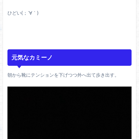
ひどい(；´∀｀)
元気なカミーノ
朝から靴にテンションを下げつつ外へ出て歩き出す。