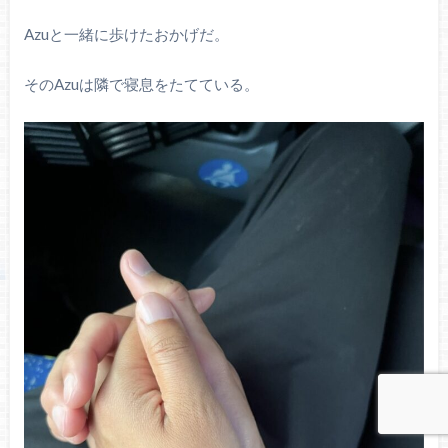
Azuと一緒に歩けたおかげだ。
そのAzuは隣で寝息をたてている。