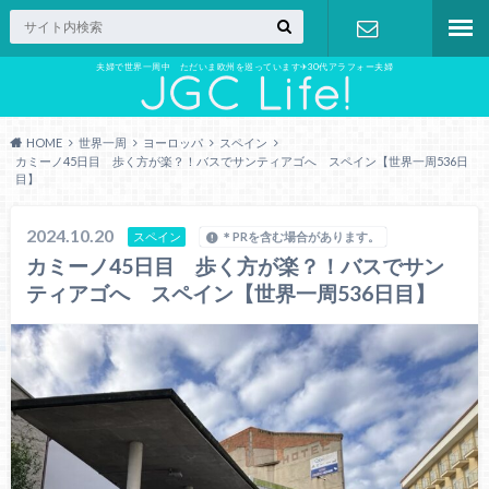
夫婦で世界一周中 ただいま欧州を巡っています✈︎30代アラフォー夫婦
お問い合わ
せ
HOME
世界一周
ヨーロッパ
スペイン
カミーノ45日目 歩く方が楽？！バスでサンティアゴへ スペイン【世界一周536日
目】
2024.10.20
スペイン
＊PRを含む場合があります。
カミーノ45日目 歩く方が楽？！バスでサン
ティアゴへ スペイン【世界一周536日目】