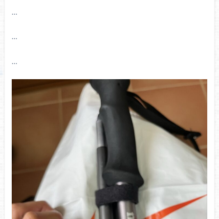
…
…
…