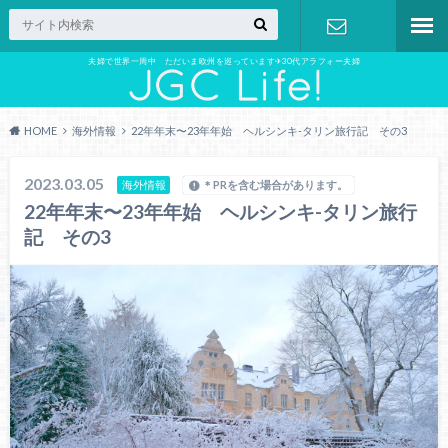
夫婦で世界一周中 ただいま欧州を巡っています✈︎30代アラフォー夫婦
お問い合わ
せ
HOME
海外情報
22年年末〜23年年始 ヘルシンキ-タリン旅行記 その3
2023.03.05
海外情報
＊PRを含む場合があります。
22年年末〜23年年始 ヘルシンキ-タリン旅行
記 その3