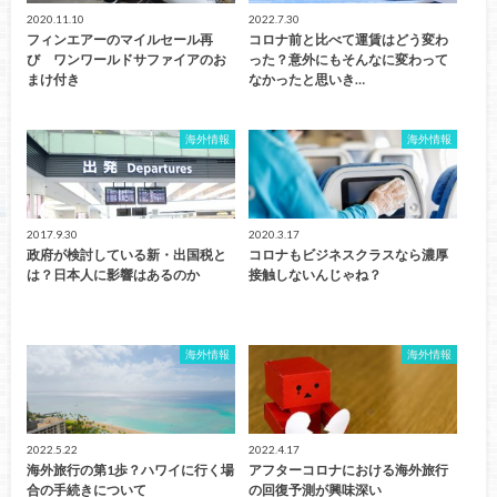
2020.11.10
2022.7.30
フィンエアーのマイルセール再
コロナ前と比べて運賃はどう変わ
び ワンワールドサファイアのお
った？意外にもそんなに変わって
まけ付き
なかったと思いき…
海外情報
海外情報
2017.9.30
2020.3.17
政府が検討している新・出国税と
コロナもビジネスクラスなら濃厚
は？日本人に影響はあるのか
接触しないんじゃね？
海外情報
海外情報
2022.5.22
2022.4.17
海外旅行の第1歩？ハワイに行く場
アフターコロナにおける海外旅行
合の手続きについて
の回復予測が興味深い