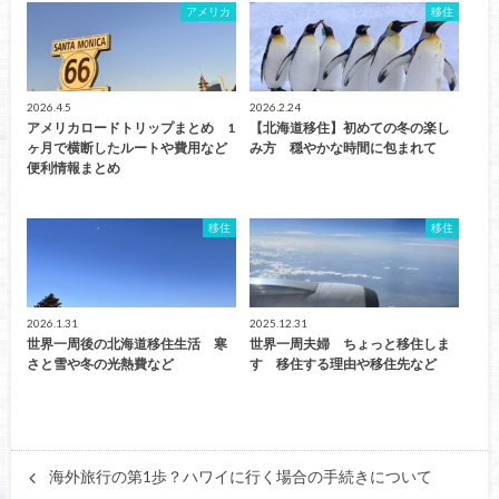
アメリカ
移住
2026.4.5
2026.2.24
アメリカロードトリップまとめ 1
【北海道移住】初めての冬の楽し
ヶ月で横断したルートや費用など
み方 穏やかな時間に包まれて
便利情報まとめ
移住
移住
2026.1.31
2025.12.31
世界一周後の北海道移住生活 寒
世界一周夫婦 ちょっと移住しま
さと雪や冬の光熱費など
す 移住する理由や移住先など
海外旅行の第1歩？ハワイに行く場合の手続きについて