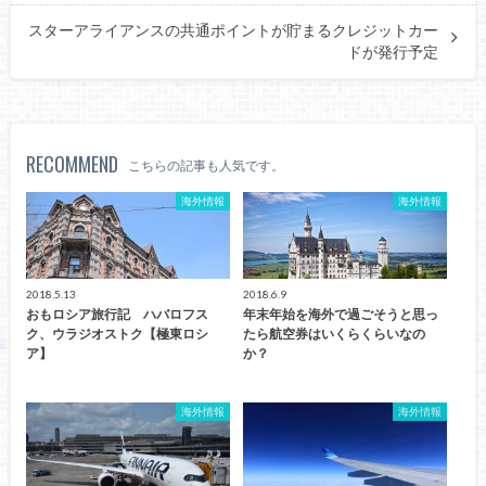
スターアライアンスの共通ポイントが貯まるクレジットカー
ドが発行予定
RECOMMEND
こちらの記事も人気です。
海外情報
海外情報
2018.5.13
2018.6.9
おもロシア旅行記 ハバロフス
年末年始を海外で過ごそうと思っ
ク、ウラジオストク【極東ロシ
たら航空券はいくらくらいなの
ア】
か？
海外情報
海外情報