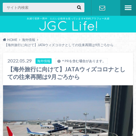
夫婦で世界一周中 ただいま欧州を巡っています✈︎30代アラフォー夫婦
お問い合わ
せ
HOME
海外情報
【海外旅行に向けて】JATAウィズコロナとしての往来再開は9月ごろから
2022.05.29
海外情報
＊PRを含む場合があります。
【海外旅行に向けて】JATAウィズコロナとし
ての往来再開は9月ごろから