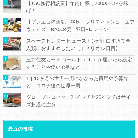
【JGC修行相談室】年内に残り20000FOPを稼
げ！
【プレエコ搭乗記】満足！ブリティッシュ・エア
ウェイズ BA008便 羽田−ロンドン
スペースセンター ヒューストンが面白すぎて全
人類におすすめしたい【アメリカ12日目】
三井住友カード ゴールド（NL）が届いたら設定
することや使い心地など
1年10ヶ月の世界一周にかかった費用や予算な
ど コロナ後の世界一周
グローブトロッター21インチと20インチはサイ
ズ超過に注意
最近の投稿