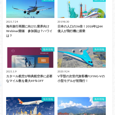
2021.7.24
2019.8.30
海外旅行再開に向けた業界向け
日本の人口の36倍！2018年は44
Webinar開催 参加国は？ハワイ
億人が飛行機に搭乗
は？
海外情報
海外情報
2021.1.9
2020.9.24
カタール航空が特典航空券に必要
V字型の次世代旅客機FLYING-Vの
なマイル数を最大49％OFF
小型モデルが初飛行！
海外情報
海外情報