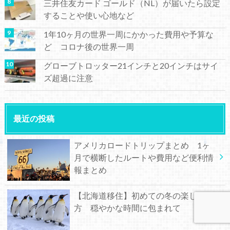
三井住友カード ゴールド（NL）が届いたら設定
することや使い心地など
1年10ヶ月の世界一周にかかった費用や予算な
ど コロナ後の世界一周
グローブトロッター21インチと20インチはサイ
ズ超過に注意
最近の投稿
アメリカロードトリップまとめ 1ヶ
月で横断したルートや費用など便利情
報まとめ
【北海道移住】初めての冬の楽しみ
方 穏やかな時間に包まれて