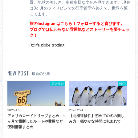
景、地球の美しさ、多種多様な文化を見てきます。 現在
は3ヶ月のフィリピンでの語学留学を終えて、世界を巡
ってます。
旅のInstagramはこちら！フォローすると喜びます。
ブログでは伝わらない雰囲気などストーリーを要チェッ
ク！
jgclife.globe_trotting
NEW POST
最新の記事
アメリカ
移住
2026.4.5
2026.2.24
アメリカロードトリップまとめ 1
【北海道移住】初めての冬の楽し
ヶ月で横断したルートや費用など
み方 穏やかな時間に包まれて
便利情報まとめ