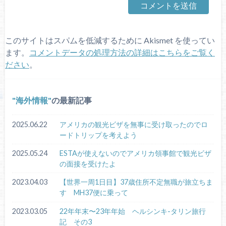
このサイトはスパムを低減するために Akismet を使ってい
ます。
コメントデータの処理方法の詳細はこちらをご覧く
ださい
。
海外情報
の最新記事
2025.06.22
アメリカの観光ビザを無事に受け取ったのでロ
ードトリップを考えよう
2025.05.24
ESTAが使えないのでアメリカ領事館で観光ビザ
の面接を受けたよ
2023.04.03
【世界一周1日目】37歳住所不定無職が旅立ちま
す MH37便に乗って
2023.03.05
22年年末〜23年年始 ヘルシンキ-タリン旅行
記 その3