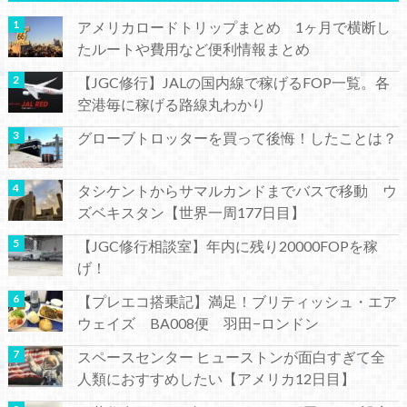
アメリカロードトリップまとめ 1ヶ月で横断し
たルートや費用など便利情報まとめ
【JGC修行】JALの国内線で稼げるFOP一覧。各
空港毎に稼げる路線丸わかり
グローブトロッターを買って後悔！したことは？
タシケントからサマルカンドまでバスで移動 ウ
ズベキスタン【世界一周177日目】
【JGC修行相談室】年内に残り20000FOPを稼
げ！
【プレエコ搭乗記】満足！ブリティッシュ・エア
ウェイズ BA008便 羽田−ロンドン
スペースセンター ヒューストンが面白すぎて全
人類におすすめしたい【アメリカ12日目】