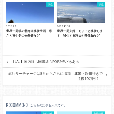
移住
移住
2026.1.31
2025.12.31
世界一周後の北海道移住生活 寒
世界一周夫婦 ちょっと移住しま
さと雪や冬の光熱費など
す 移住する理由や移住先など
【JAL】国内線も国際線もFOP2倍だあああ！
燃油サーチャージは8月からさらに増加 北米・欧州行きで
往復10万円？！
RECOMMEND
こちらの記事も人気です。
海外情報
海外情報