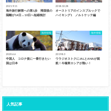
2021.9.11
2018.10.28
海外旅行解禁への第1歩 帰国後の
オーストリアのインスブルックで
隔離が14日→10日へ短縮検討
ハイキング1 ノルトケッテ編
海外情報
海外情報
2020.6.6
2019.8.3
中国人 コロナ後に一番行きたい
ウラジオストクにJALとANAが就
国は日本
航！今極東ロシアが熱い！
人気記事