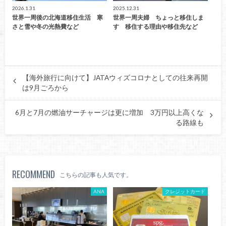
2026.1.31
2025.12.31
世界一周後の北海道移住生活 寒
世界一周夫婦 ちょっと移住しま
さと雪や冬の光熱費など
す 移住する理由や移住先など
【海外旅行に向けて】JATAウィズコロナとしての往来再開
は9月ごろから
6月と7月の燃油サーチャージは更に増加 3万円以上高くな
る路線も
RECOMMEND
こちらの記事も人気です。
ANA
クレジットカード