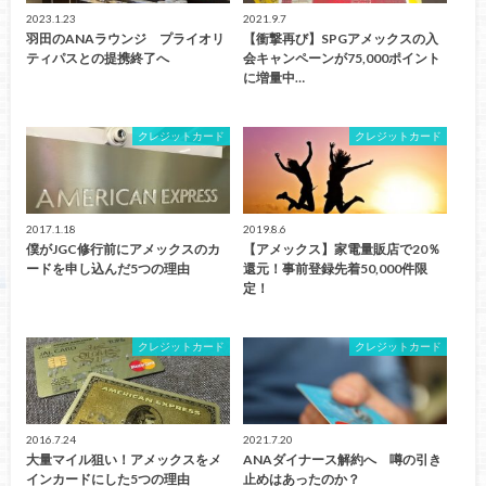
2023.1.23
2021.9.7
羽田のANAラウンジ プライオリ
【衝撃再び】SPGアメックスの入
ティパスとの提携終了へ
会キャンペーンが75,000ポイント
に増量中…
クレジットカード
クレジットカード
2017.1.18
2019.8.6
僕がJGC修行前にアメックスのカ
【アメックス】家電量販店で20％
ードを申し込んだ5つの理由
還元！事前登録先着50,000件限
定！
クレジットカード
クレジットカード
2016.7.24
2021.7.20
大量マイル狙い！アメックスをメ
ANAダイナース解約へ 噂の引き
インカードにした5つの理由
止めはあったのか？