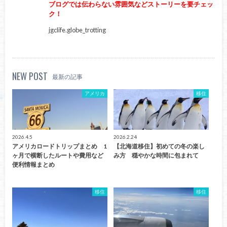
ブログでは伝わらない雰囲気などストーリーを要チェッ
ク！
jgclife.globe_trotting
NEW POST
最新の記事
アメリカ
移住
2026.4.5
2026.2.24
アメリカロードトリップまとめ 1
【北海道移住】初めての冬の楽し
ヶ月で横断したルートや費用など
み方 穏やかな時間に包まれて
便利情報まとめ
移住
移住