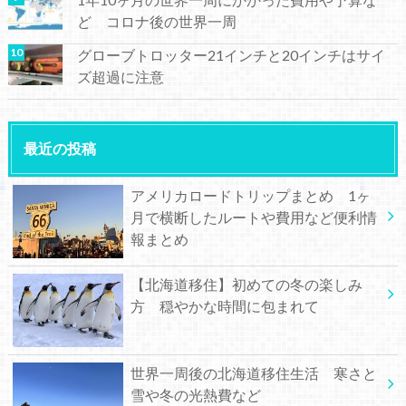
ど コロナ後の世界一周
グローブトロッター21インチと20インチはサイ
ズ超過に注意
最近の投稿
アメリカロードトリップまとめ 1ヶ
月で横断したルートや費用など便利情
報まとめ
【北海道移住】初めての冬の楽しみ
方 穏やかな時間に包まれて
世界一周後の北海道移住生活 寒さと
雪や冬の光熱費など