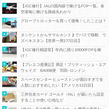
【JGC修行】JALの国内線で稼げるFOP一覧。各
空港毎に稼げる路線丸わかり
グローブトロッターを買って後悔！したことは？
タシケントからサマルカンドまでバスで移動 ウ
ズベキスタン【世界一周177日目】
【JGC修行相談室】年内に残り20000FOPを稼
げ！
【プレエコ搭乗記】満足！ブリティッシュ・エア
ウェイズ BA008便 羽田−ロンドン
スペースセンター ヒューストンが面白すぎて全
人類におすすめしたい【アメリカ12日目】
三井住友カード ゴールド（NL）が届いたら設定
することや使い心地など
1年10ヶ月の世界一周にかかった費用や予算な