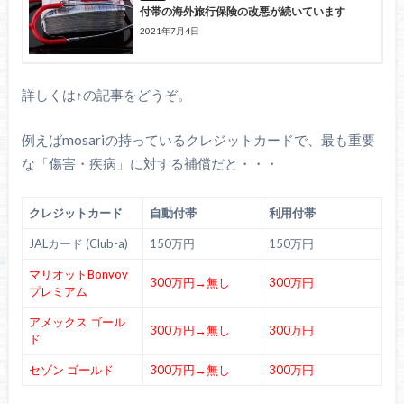
付帯の海外旅行保険の改悪が続いています
2021年7月4日
詳しくは↑の記事をどうぞ。
例えばmosariの持っているクレジットカードで、最も重要
な「傷害・疾病」に対する補償だと・・・
クレジットカード
自動付帯
利用付帯
JALカード (Club-a)
150万円
150万円
マリオットBonvoy
300万円→無し
300万円
プレミアム
アメックス ゴール
300万円→無し
300万円
ド
セゾン ゴールド
300万円→無し
300万円