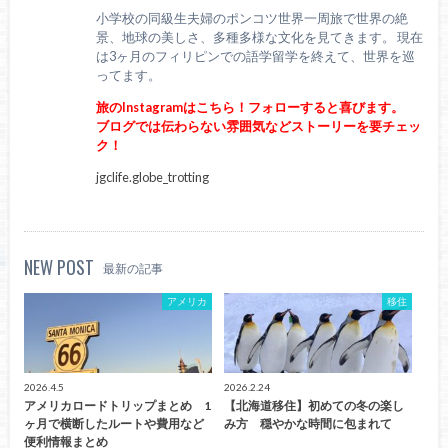
小学校の同級生夫婦のポンコツ世界一周旅で世界の絶
景、地球の美しさ、多種多様な文化を見てきます。 現在
は3ヶ月のフィリピンでの語学留学を終えて、世界を巡
ってます。
旅のInstagramはこちら！フォローすると喜びます。
ブログでは伝わらない雰囲気などストーリーを要チェッ
ク！
jgclife.globe_trotting
NEW POST
最新の記事
アメリカ
移住
2026.4.5
2026.2.24
アメリカロードトリップまとめ 1
【北海道移住】初めての冬の楽し
ヶ月で横断したルートや費用など
み方 穏やかな時間に包まれて
便利情報まとめ