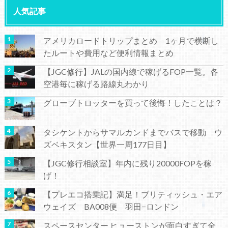
人気記事
アメリカロードトリップまとめ 1ヶ月で横断し
たルートや費用など便利情報まとめ
【JGC修行】JALの国内線で稼げるFOP一覧。各
空港毎に稼げる路線丸わかり
グローブトロッターを買って後悔！したことは？
タシケントからサマルカンドまでバスで移動 ウ
ズベキスタン【世界一周177日目】
【JGC修行相談室】年内に残り20000FOPを稼
げ！
【プレエコ搭乗記】満足！ブリティッシュ・エア
ウェイズ BA008便 羽田−ロンドン
スペースセンター ヒューストンが面白すぎて全