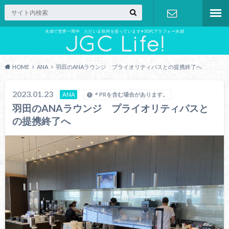
夫婦で世界一周中 ただいま欧州を巡っています✈︎30代アラフォー夫婦
お問い合わ
せ
HOME
ANA
羽田のANAラウンジ プライオリティパスとの提携終了へ
2023.01.23
ANA
＊PRを含む場合があります。
羽田のANAラウンジ プライオリティパスと
の提携終了へ