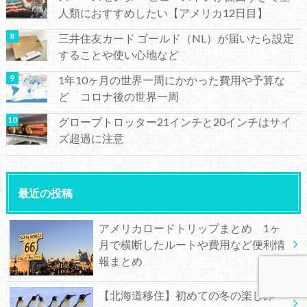
人類におすすめしたい【アメリカ12日目】
三井住友カード ゴールド（NL）が届いたら設定
することや使い心地など
1年10ヶ月の世界一周にかかった費用や予算な
ど コロナ後の世界一周
グローブトロッター21インチと20インチはサイ
ズ超過に注意
最近の投稿
アメリカロードトリップまとめ 1ヶ
月で横断したルートや費用など便利情
報まとめ
【北海道移住】初めての冬の楽しみ