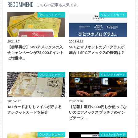
RECOMMEND
こちらの記事も人気です。
クレジットカード
クレジットカード
2021.9.7
2018.4.22
【衝撃再び】SPGアメックスの入
SPGとマリオットのプログラムが
会キャンペーンが75,000ポイント
統合！SPGアメックスの影響は？
に増量中…
クレジットカード
クレジットカード
2016.6.28
2020.3.28
JALカードよりもマイルが貯まる
【悲報】毎月9,000円しか使ってな
クレジットカードを紹介
いのにアメックス プラチナのイン
ビテーシ…
クレジットカード
クレジットカード