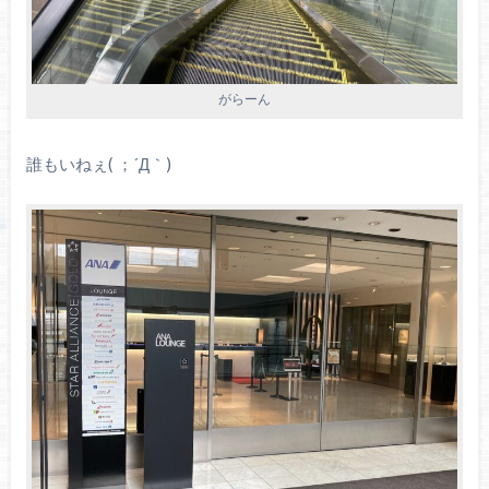
がらーん
誰もいねぇ( ；´Д｀)