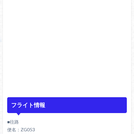
フライト情報
■往路
便名：ZG053