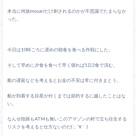
本当に何故mosariだけ刺されるのかが不思議でたまらなか
った。
今日は10時ごろに遅めの朝食を食べる作戦にした。
そして早めに夕食を食べて早く寝れば1日2食で済む。
船の遅延などを考えるとお金の不安は常に付きまとう。
船が到着する目星が付くまでは節約するに越したことはな
い。
なんせ陸路もATMも無いこのアマゾンの村で立ち往生する
リスクを考えると仕方ないのだ(；´
∀
｀)