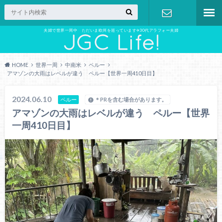
夫婦で世界一周中 ただいま欧州を巡っています✈︎30代アラフォー夫婦
お問い合わ
せ
HOME
世界一周
中南米
ペルー
アマゾンの大雨はレベルが違う ペルー【世界一周410日目】
2024.06.10
ペルー
＊PRを含む場合があります。
アマゾンの大雨はレベルが違う ペルー【世界
一周410日目】