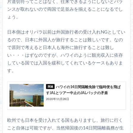
片道切符ってことはなく、往来できるようにしないとバラ
ンスが取れないので両国で足並みを揃えることになるでし
ょう。
日本側はオリパラ以前は外国旅行者の受け入れNGとしてい
るので、日本に外国人が旅行することは難しいです。なの
で原則で考えると日本人も海外に旅行することは難し
い・・・はずなのですが、ハワイのように観光収入に依存
している国では入国を緩和してくれているケースもありま
す。
ハワイの14日間隔離免除で臨時便を飛ば
すJALとツアー中止のJALパックの矛盾
2020年11月28日
欧州でも日本を受け入れてる国もありますし、旅行に行く
こと自体は可能ですが、当然帰国後の14日間隔離義務が生