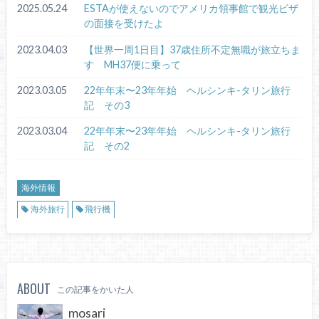
2025.05.24
ESTAが使えないのでアメリカ領事館で観光ビザ
の面接を受けたよ
2023.04.03
【世界一周1日目】37歳住所不定無職が旅立ちま
す MH37便に乗って
2023.03.05
22年年末〜23年年始 ヘルシンキ-タリン旅行
記 その3
2023.03.04
22年年末〜23年年始 ヘルシンキ-タリン旅行
記 その2
海外情報
海外旅行
飛行機
ABOUT
この記事をかいた人
mosari