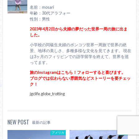
名前：mosari
年齢：30代アラフォー
性別：男性
2023年4月2日から夫婦の夢だった世界一周の旅に出ま
した。
小学校の同級生夫婦のポンコツ世界一周旅で世界の絶
景、地球の美しさ、多種多様な文化を見てきます。 現在
は3ヶ月のフィリピンでの語学留学を終えて、世界を巡
ってます。
旅のInstagramはこちら！フォローすると喜びます。
ブログでは伝わらない雰囲気などストーリーを要チェッ
ク！
jgclife.globe_trotting
NEW POST
最新の記事
アメリカ
移住