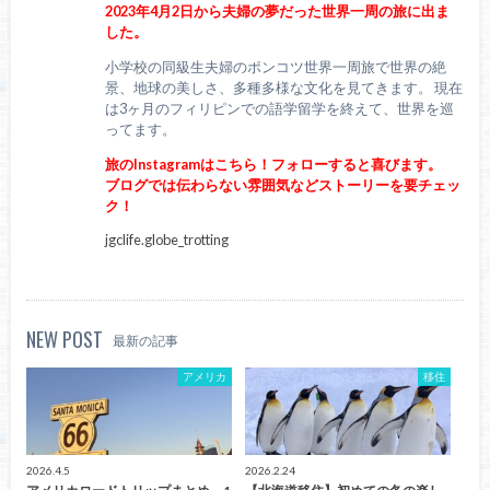
2023年4月2日から夫婦の夢だった世界一周の旅に出ま
した。
小学校の同級生夫婦のポンコツ世界一周旅で世界の絶
景、地球の美しさ、多種多様な文化を見てきます。 現在
は3ヶ月のフィリピンでの語学留学を終えて、世界を巡
ってます。
旅のInstagramはこちら！フォローすると喜びます。
ブログでは伝わらない雰囲気などストーリーを要チェッ
ク！
jgclife.globe_trotting
NEW POST
最新の記事
アメリカ
移住
2026.4.5
2026.2.24