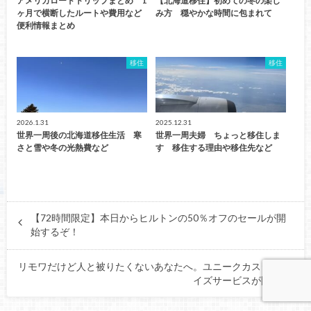
アメリカロードトリップまとめ 1
【北海道移住】初めての冬の楽し
ヶ月で横断したルートや費用など
み方 穏やかな時間に包まれて
便利情報まとめ
移住
移住
2026.1.31
2025.12.31
世界一周後の北海道移住生活 寒
世界一周夫婦 ちょっと移住しま
さと雪や冬の光熱費など
す 移住する理由や移住先など
【72時間限定】本日からヒルトンの50％オフのセールが開
始するぞ！
リモワだけど人と被りたくないあなたへ。ユニークカスタマ
イズサービスが開始