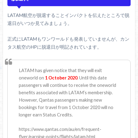
LATAM航空が脱退することインパクトを伝えたところで脱
退日がいつか見てみましょう。
正式にLATAMもワンワールドも発表していませんが、カン
タス航空のHPに脱退日が明記されています。
LATAM has given notice that they will exit
oneworld on
1 October 2020
. Until this date
passengers will continue to receive the oneworld
benefits associated with LATAM’s membership.
However, Qantas passengers making new
bookings for travel from 1 October 2020 will no
longer earn Status Credits.
https://www.qantas.com/au/en/frequent-
flyer/earning-points/flights/latam.html