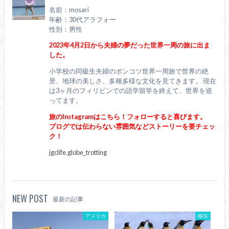
名前：mosari
年齢：30代アラフォー
性別：男性
2023年4月2日から夫婦の夢だった世界一周の旅に出ま
した。
小学校の同級生夫婦のポンコツ世界一周旅で世界の絶
景、地球の美しさ、多種多様な文化を見てきます。 現在
は3ヶ月のフィリピンでの語学留学を終えて、世界を巡
ってます。
旅のInstagramはこちら！フォローすると喜びます。
ブログでは伝わらない雰囲気などストーリーを要チェッ
ク！
jgclife.globe_trotting
NEW POST
最新の記事
アメリカ
移住