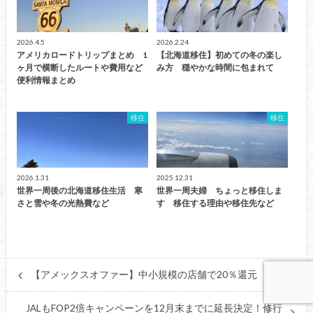
2026.4.5
2026.2.24
アメリカロードトリップまとめ 1
【北海道移住】初めての冬の楽し
ヶ月で横断したルートや費用など
み方 穏やかな時間に包まれて
便利情報まとめ
移住
移住
2026.1.31
2025.12.31
世界一周後の北海道移住生活 寒
世界一周夫婦 ちょっと移住しま
さと雪や冬の光熱費など
す 移住する理由や移住先など
【アメックスオファー】中小規模の店舗で20％還元
JALもFOP2倍キャンペーンを12月末までに延長決定！修行