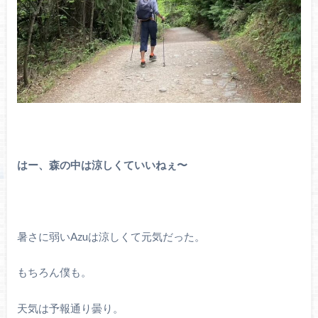
はー、森の中は涼しくていいねぇ〜
暑さに弱いAzuは涼しくて元気だった。
もちろん僕も。
天気は予報通り曇り。