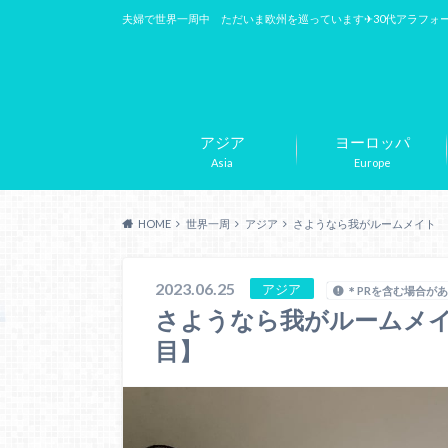
夫婦で世界一周中 ただいま欧州を巡っています✈︎30代アラフォ
アジア
ヨーロッパ
Asia
Europe
HOME
世界一周
アジア
さようなら我がルームメイト 
2023.06.25
アジア
＊PRを含む場合が
さようなら我がルームメイ
目】