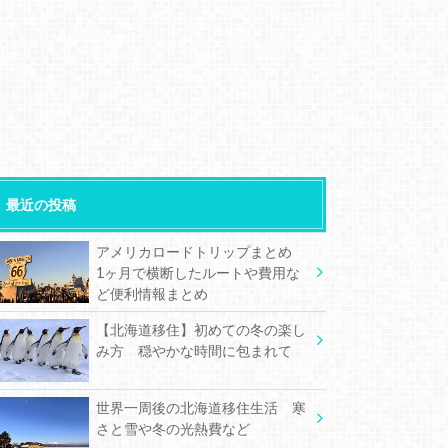
最近の投稿
アメリカロードトリップまとめ
1ヶ月で横断したルートや費用な
ど便利情報まとめ
【北海道移住】初めての冬の楽し
み方 穏やかな時間に包まれて
世界一周後の北海道移住生活 寒
さと雪や冬の光熱費など