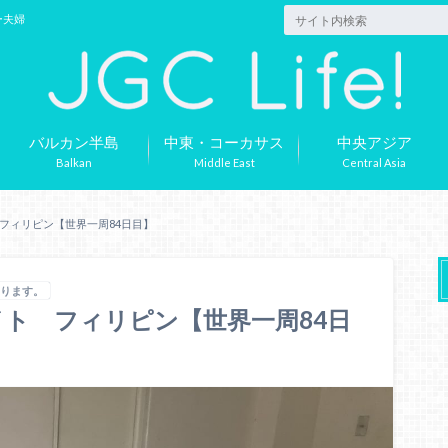
ー夫婦
バルカン半島
中東・コーカサス
中央アジア
Balkan
Middle East
Central Asia
フィリピン【世界一周84日目】
あります。
ト フィリピン【世界一周84日