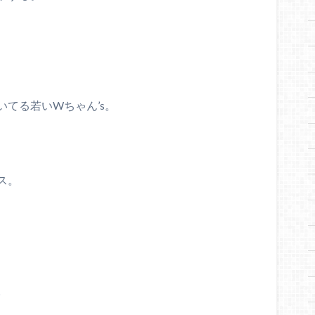
てる若いWちゃん’s。
ス。
。