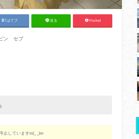
はてブ
Pocket
送る
リピン セブ
あ
していますm(_ _)m