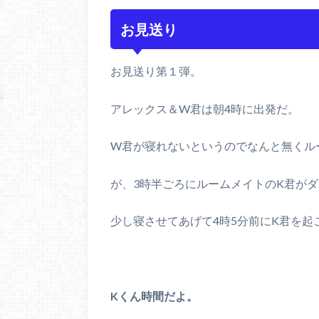
お見送り
お見送り第１弾。
アレックス＆W君は朝4時に出発だ。
W君が寝れないというのでなんと無くル
が、3時半ごろにルームメイトのK君が
少し寝させてあげて4時5分前にK君を起
Kくん時間だよ。