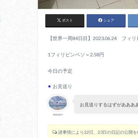
ポスト
シェア
【世界一周84日目】2023.06.24 フィ
1フィリピンペソ＝2.58円
今日の予定
お見送り
お見送りするはずがあああ
mosari
諸事情により22日、23日の日記の公開を停止