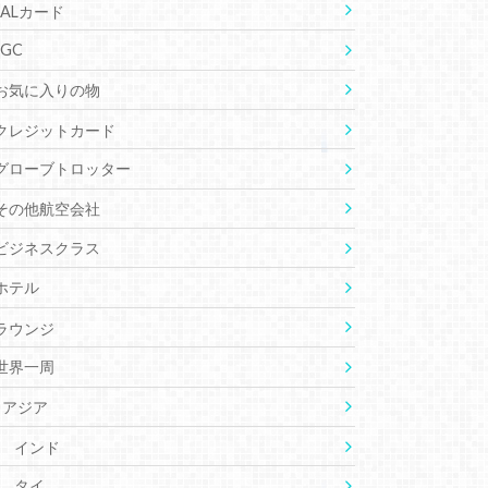
JALカード
JGC
お気に入りの物
クレジットカード
グローブトロッター
その他航空会社
ビジネスクラス
ホテル
ラウンジ
世界一周
アジア
インド
タイ