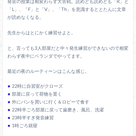
発音の授業は相変わらず大苦戦。読めども読めども「R」と
「L」、「F」と「V」、「Th」を意識するととたんに文章
が読めなくなる。
先生からはとにかく練習せよと。
と、言っても3人部屋だと中々発生練習ができないので相変
わらず夜中にベランダでやってます。
最近の夜のルーティーンはこんな感じ。
22時に自習室がクローズ
部屋に戻って荷物を置く
外にパンを買いに行く＆ロビーで食す
22時半ごろ部屋に戻って歯磨き、風呂、洗濯
23時半すぎ発音練習
1時ごろ就寝