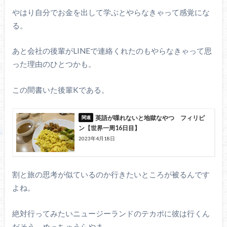
やはり自分でお金を出して学ぶとやらなきゃって感覚にな
る。
あと会社の後輩がLINEで連絡くれたのもやらなきゃって思
った理由のひとつかも。
この間書いた後輩Kである。
英語が喋れないと地獄なやつ フィリピ
ン【世界一周16日目】
2023年4月18日
割と旅の思考が似ているのか行きたいところが被るんです
よね。
絶対行ってみたいニュージーランドのテカポに彼は行くん
だそう。めっちゃうらやま。