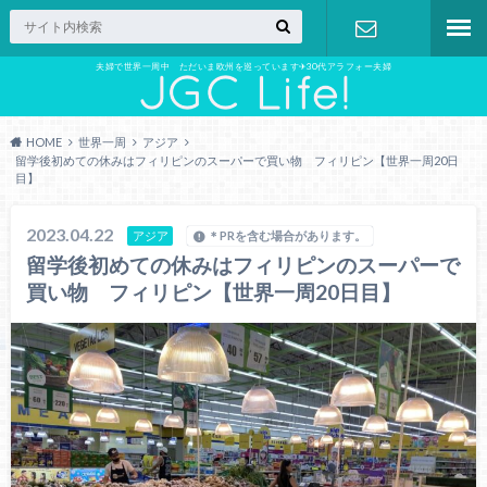
夫婦で世界一周中 ただいま欧州を巡っています✈︎30代アラフォー夫婦
お問い合わ
せ
HOME
世界一周
アジア
留学後初めての休みはフィリピンのスーパーで買い物 フィリピン【世界一周20日
目】
2023.04.22
アジア
＊PRを含む場合があります。
留学後初めての休みはフィリピンのスーパーで
買い物 フィリピン【世界一周20日目】