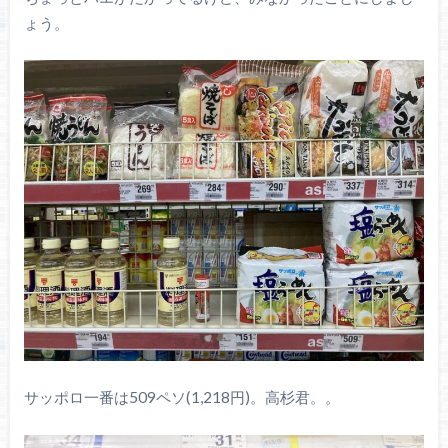
ょう。
サッポロ一番は509ペソ(1,218円)。高杉君。。