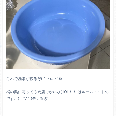
これで洗濯が捗るぞ(｀・ω・´)b
桶の奥に写ってる馬鹿でかい水(10L！！)はルームメイトの
です。(；´∀｀)デカ過ぎ