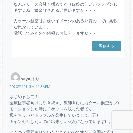
なんかリース会社と揉めてたり破綻の匂いがプンプンし
ますよね。返金はされると思いますが・・・
カタール航空はお硬いイメージのある外資の中では柔軟
な気がしています。
電話してみたので続報もお伝えしますね・・・！
返信する
saya
より:
2020年12月5日 11:36 PM
はじめまして！
医療従事者向けに引き続き、教師向けにカタール航空がプロ
モーションした時にチケットを取った者です。
私もちょっとトラブルが発生していまして…(汗)
キャンセルしたいのに出来ない状況になっています(´；ω；`)
いくつか質問させていただきたいのですが、今回のプロモー