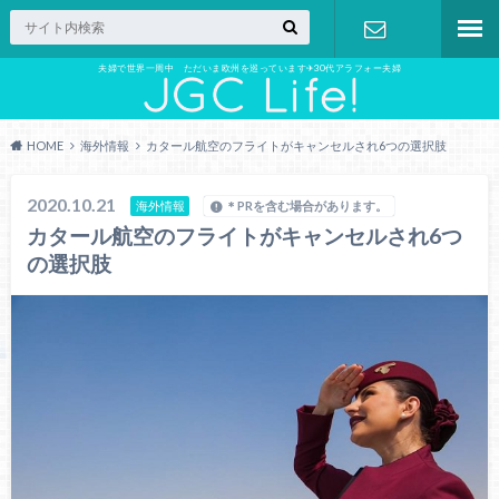
夫婦で世界一周中 ただいま欧州を巡っています✈︎30代アラフォー夫婦
お問い合わ
せ
HOME
海外情報
カタール航空のフライトがキャンセルされ6つの選択肢
2020.10.21
海外情報
＊PRを含む場合があります。
カタール航空のフライトがキャンセルされ6つ
の選択肢