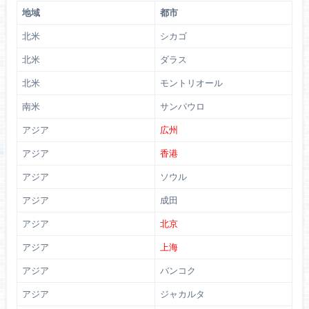
地域
都市
北米
シカゴ
北米
ダラス
北米
モントリオール
南米
サンパウロ
アジア
広州
アジア
香港
アジア
ソウル
アジア
成田
アジア
北京
アジア
上海
アジア
バンコク
アジア
ジャカルタ