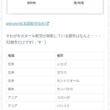
one world 加盟航空会社
それが今カタール航空が就航している都市はなんと・・・
32都市だけです(；´∀｀)
地域
都市
北米
シカゴ
北米
ダラス
北米
モントリオール
南米
サンパウロ
アジア
コロンボ
アジア
バンコク