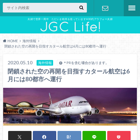
夫婦で世界一周中 ただいま欧州を巡っています✈︎30代アラフォー夫婦
お問い合わ
せ
HOME
海外情報
閉鎖された空の再開を目指すカタール航空は6月には80都市へ運行
2020.05.10
海外情報
＊PRを含む場合があります。
閉鎖された空の再開を目指すカタール航空は6
月には80都市へ運行