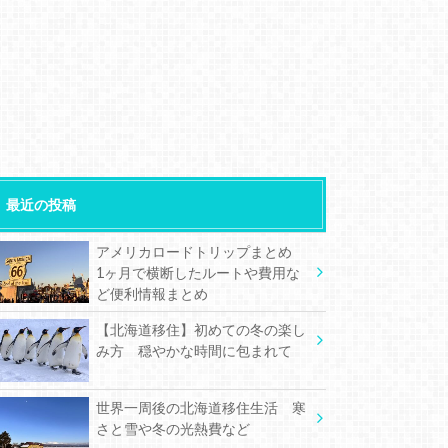
最近の投稿
アメリカロードトリップまとめ
1ヶ月で横断したルートや費用な
ど便利情報まとめ
【北海道移住】初めての冬の楽し
み方 穏やかな時間に包まれて
世界一周後の北海道移住生活 寒
さと雪や冬の光熱費など