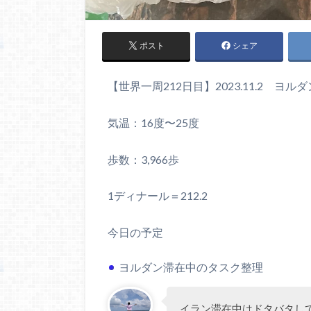
ポスト
シェア
【世界一周212日目】2023.11.2 ヨ
気温：16度〜25度
歩数：3,966歩
1ディナール＝212.2
今日の予定
ヨルダン滞在中のタスク整理
イラン滞在中はドタバタし