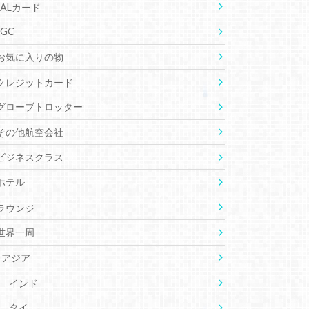
JALカード
JGC
お気に入りの物
クレジットカード
グローブトロッター
その他航空会社
ビジネスクラス
ホテル
ラウンジ
世界一周
アジア
インド
タイ