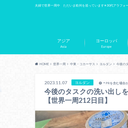
夫婦で世界一周中 ただいま欧州を巡っています✈︎30代アラフォ
アジア
ヨーロッパ
Asia
Europe
HOME
世界一周
中東・コカーサス
ヨルダン
今後の
2023.11.07
ヨルダン
＊PRを含む場合
今後のタスクの洗い出し
【世界一周212日目】