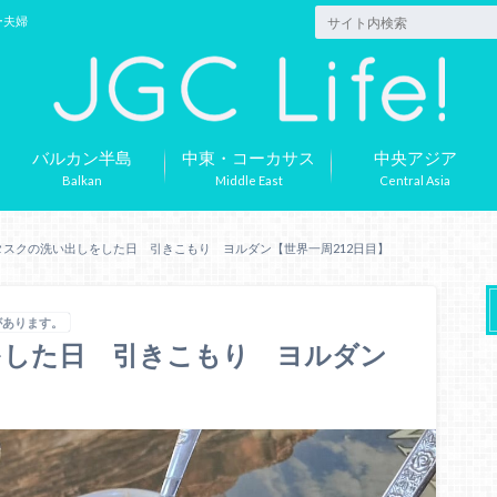
ー夫婦
バルカン半島
中東・コーカサス
中央アジア
Balkan
Middle East
Central Asia
タスクの洗い出しをした日 引きこもり ヨルダン【世界一周212日目】
があります。
をした日 引きこもり ヨルダン