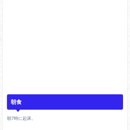
朝食
朝7時に起床。