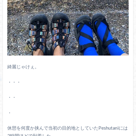
綺麗じゃけぇ。
・・・
・・
・
休憩を何度か挟んで当初の目的地としていたPeshutaniには
2時間ほどで到着した。