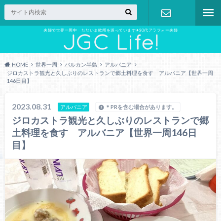
夫婦で世界一周中 ただいま欧州を巡っています✈︎30代アラフォー夫婦
お問い合わ
せ
HOME
世界一周
バルカン半島
アルバニア
ジロカストラ観光と久しぶりのレストランで郷土料理を食す アルバニア【世界一周
146日目】
2023.08.31
アルバニア
＊PRを含む場合があります。
ジロカストラ観光と久しぶりのレストランで郷
土料理を食す アルバニア【世界一周146日
目】