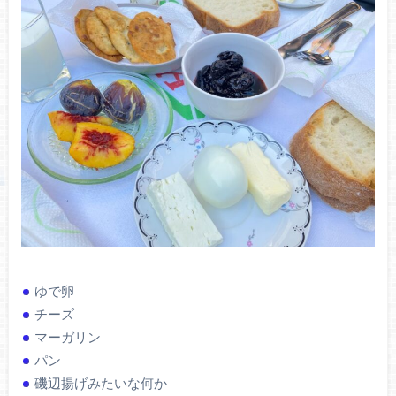
ゆで卵
チーズ
マーガリン
パン
磯辺揚げみたいな何か