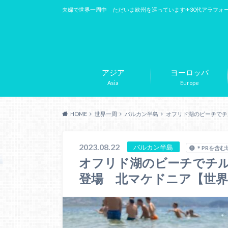
夫婦で世界一周中 ただいま欧州を巡っています✈︎30代アラフォ
アジア
ヨーロッパ
Asia
Europe
HOME
世界一周
バルカン半島
オフリド湖のビーチでチ
2023.08.22
バルカン半島
＊PRを含む
オフリド湖のビーチでチル
登場 北マケドニア【世界