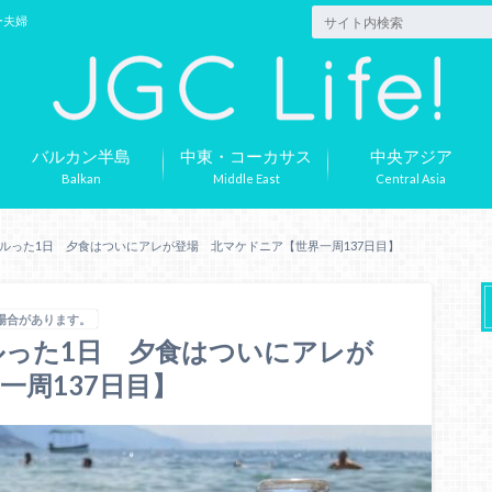
ー夫婦
バルカン半島
中東・コーカサス
中央アジア
Balkan
Middle East
Central Asia
ルった1日 夕食はついにアレが登場 北マケドニア【世界一周137日目】
場合があります。
った1日 夕食はついにアレが
一周137日目】