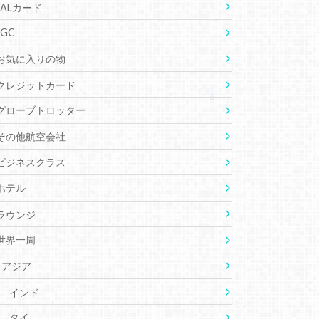
JALカード
JGC
お気に入りの物
クレジットカード
グローブトロッター
その他航空会社
ビジネスクラス
ホテル
ラウンジ
世界一周
アジア
インド
タイ