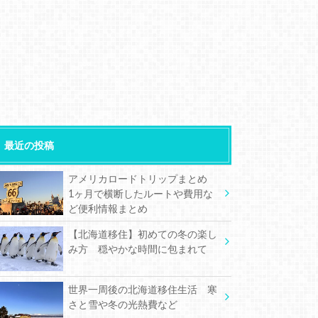
最近の投稿
アメリカロードトリップまとめ
1ヶ月で横断したルートや費用な
ど便利情報まとめ
【北海道移住】初めての冬の楽し
み方 穏やかな時間に包まれて
世界一周後の北海道移住生活 寒
さと雪や冬の光熱費など