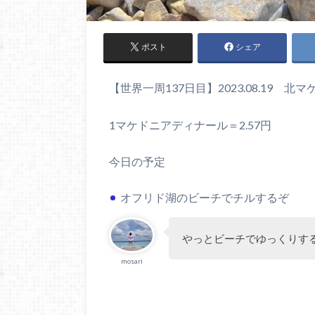
ポスト
シェア
【世界一周137日目】2023.08.19 
1マケドニアディナール＝2.57円
今日の予定
オフリド湖のビーチでチルするぞ
やっとビーチでゆっくりす
mosari