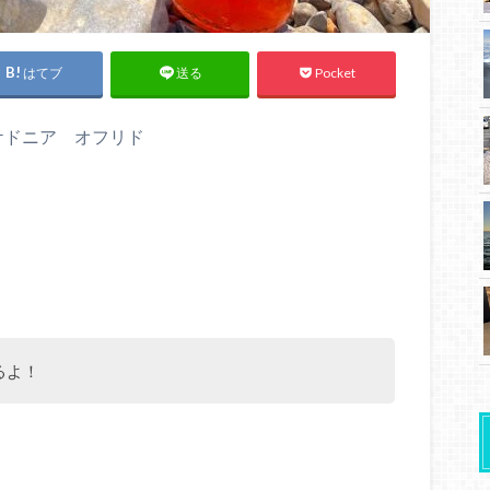
はてブ
Pocket
送る
北マケドニア オフリド
るよ！