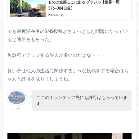
ものは全部ここにある ブラジル【世界一周
376~384日目】
2024年5月3日
でも最近滞在者のSNS投稿がちょっとした問題になってい
ると連絡をもらった。
無許可でアップする旅人が多いのだよな・・・
良い子は他人の生活に関係するような投稿をする場合はち
ゃんと許可を取りましょうね。
ここのボランティア先にも許可はもらっていま
す
mosari