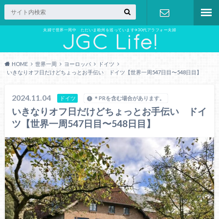
夫婦で世界一周中 ただいま欧州を巡っています✈︎30代アラフォー夫婦
お問い合わ
せ
HOME
世界一周
ヨーロッパ
ドイツ
いきなりオフ日だけどちょっとお手伝い ドイツ【世界一周547日目〜548日目】
2024.11.04
ドイツ
＊PRを含む場合があります。
いきなりオフ日だけどちょっとお手伝い ドイ
ツ【世界一周547日目〜548日目】