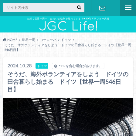
夫婦で世界一周中 ただいま欧州を巡っています✈︎30代アラフォー夫婦
お問い合わ
せ
HOME
世界一周
ヨーロッパ
ドイツ
そうだ、海外ボランティアをしよう ドイツの田舎暮らし始まる ドイツ【世界一周
546日目】
2024.10.28
ドイツ
＊PRを含む場合があります。
そうだ、海外ボランティアをしよう ドイツの
田舎暮らし始まる ドイツ【世界一周546日
目】