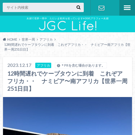
夫婦で世界一周中 ただいま欧州を巡っています✈︎30代アラフォー夫婦
お問い合わ
せ
HOME
世界一周
アフリカ
12時間遅れでケープタウンに到着 これぞアフリカ・・ ナミビア〜南アフリカ【世
界一周251日目】
2023.12.17
アフリカ
＊PRを含む場合があります。
12時間遅れでケープタウンに到着 これぞア
フリカ・・ ナミビア〜南アフリカ【世界一周
251日目】