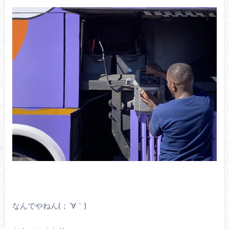
なんでやねん(；´
∀
｀)