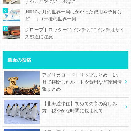
することや使い心地など
1年10ヶ月の世界一周にかかった費用や予算な
ど コロナ後の世界一周
グローブトロッター21インチと20インチはサイ
ズ超過に注意
最近の投稿
アメリカロードトリップまとめ 1ヶ
月で横断したルートや費用など便利情
報まとめ
【北海道移住】初めての冬の楽しみ
方 穏やかな時間に包まれて