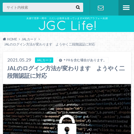
夫婦で世界一周中 ただいま欧州を巡っています✈︎30代アラフォー夫婦
お問い合わ
せ
HOME
JALカード
JALのログイン方法が変わります ようやく二段階認証に対応
2021.05.29
JALカード
＊PRを含む場合があります。
JALのログイン方法が変わります ようやく二
段階認証に対応