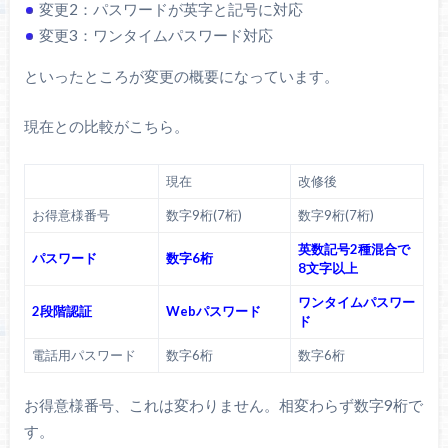
変更2：パスワードが英字と記号に対応
変更3：ワンタイムパスワード対応
といったところが変更の概要になっています。
現在との比較がこちら。
現在
改修後
お得意様番号
数字9桁(7桁)
数字9桁(7桁)
英数記号2種混合で
パスワード
数字6桁
8文字以上
ワンタイムパスワー
2段階認証
Webパスワード
ド
電話用パスワード
数字6桁
数字6桁
お得意様番号、これは変わりません。相変わらず数字9桁で
す。