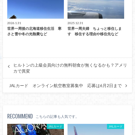
2026.1.31
2025.12.31
世界一周後の北海道移住生活 寒
世界一周夫婦 ちょっと移住しま
さと雪や冬の光熱費など
す 移住する理由や移住先など
ヒルトンの上級会員向けの無料朝食が無くなるかも？アメリ
カで異変
JALカード オンライン航空教室募集中 応募は6月2日まで
RECOMMEND
こちらの記事も人気です。
JALカード
JALカード