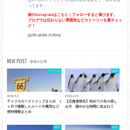
ってます。
旅のInstagramはこちら！フォローすると喜びます。
ブログでは伝わらない雰囲気などストーリーを要チェッ
ク！
jgclife.globe_trotting
NEW POST
最新の記事
アメリカ
移住
2026.4.5
2026.2.24
アメリカロードトリップまとめ 1
【北海道移住】初めての冬の楽し
ヶ月で横断したルートや費用など
み方 穏やかな時間に包まれて
便利情報まとめ
移住
移住