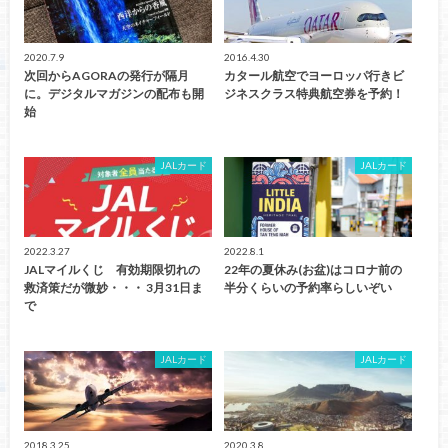
2020.7.9
2016.4.30
次回からAGORAの発行が隔月
カタール航空でヨーロッパ行きビ
に。デジタルマガジンの配布も開
ジネスクラス特典航空券を予約！
始
JALカード
JALカード
2022.3.27
2022.8.1
JALマイルくじ 有効期限切れの
22年の夏休み(お盆)はコロナ前の
救済策だが微妙・・・ 3月31日ま
半分くらいの予約率らしいぞい
で
JALカード
JALカード
2018.3.25
2020.3.8