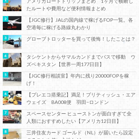
アメリカロードトリップまとめ 1ヶ月で横断し
たルートや費用など便利情報まとめ
【JGC修行】JALの国内線で稼げるFOP一覧。各
空港毎に稼げる路線丸わかり
グローブトロッターを買って後悔！したことは？
タシケントからサマルカンドまでバスで移動 ウ
ズベキスタン【世界一周177日目】
【JGC修行相談室】年内に残り20000FOPを稼
げ！
【プレエコ搭乗記】満足！ブリティッシュ・エア
ウェイズ BA008便 羽田−ロンドン
スペースセンター ヒューストンが面白すぎて全
人類におすすめしたい【アメリカ12日目】
三井住友カード ゴールド（NL）が届いたら設定