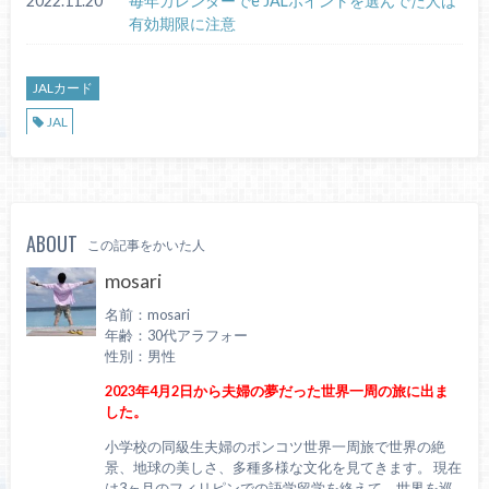
2022.11.20
毎年カレンダーでe JALポイントを選んでた人は
有効期限に注意
JALカード
JAL
ABOUT
この記事をかいた人
mosari
名前：mosari
年齢：30代アラフォー
性別：男性
2023年4月2日から夫婦の夢だった世界一周の旅に出ま
した。
小学校の同級生夫婦のポンコツ世界一周旅で世界の絶
景、地球の美しさ、多種多様な文化を見てきます。 現在
は3ヶ月のフィリピンでの語学留学を終えて、世界を巡