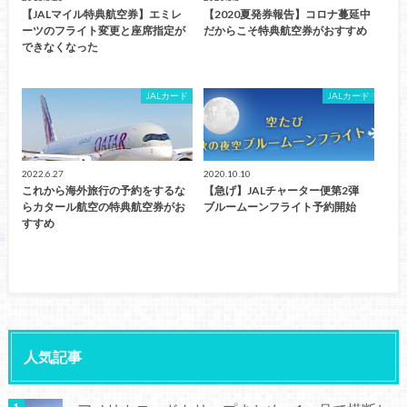
【JALマイル特典航空券】エミレ
【2020夏発券報告】コロナ蔓延中
ーツのフライト変更と座席指定が
だからこそ特典航空券がおすすめ
できなくなった
JALカード
JALカード
2022.6.27
2020.10.10
これから海外旅行の予約をするな
【急げ】JALチャーター便第2弾
らカタール航空の特典航空券がお
ブルームーンフライト予約開始
すすめ
人気記事