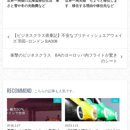
世界一周後の北海道移住生活 寒
世界一周夫婦 ちょっと移住しま
さと雪や冬の光熱費など
す 移住する理由や移住先など
【ビジネスクラス搭乗記】不安なブリティッシュエアウェイ
ズ 羽田−ロンドン BA008
衝撃のビジネスクラス BAのヨーロッパ内フライトが驚き
のシート
RECOMMEND
こちらの記事も人気です。
JGC
JGC
2018.2.27
2023.1.21