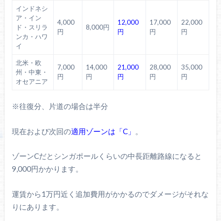
インドネシ
ア・イン
4,000
12,000
17,000
22,000
ド・スリラ
8,000円
円
円
円
円
ンカ・ハワ
イ
北米・欧
7,000
14,000
21,000
28,000
35,000
州・中東・
円
円
円
円
円
オセアニア
※往復分、片道の場合は半分
現在および次回の
適用ゾーンは「C」
。
ゾーンCだとシンガポールくらいの中長距離路線になると
9,000円かかります。
運賃から1万円近く追加費用がかかるのでダメージがそれな
りにあります。