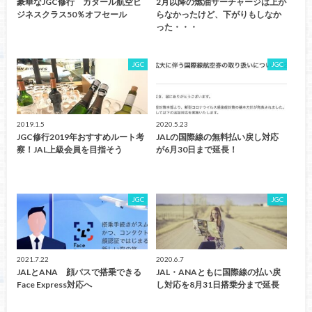
豪華なJGC修行 カタール航空ビ
2月以降の燃油サーチャージは上が
ジネスクラス50％オフセール
らなかったけど、下がりもしなか
った・・・
JGC
JGC
2019.1.5
2020.5.23
JGC修行2019年おすすめルート考
JALの国際線の無料払い戻し対応
察！JAL上級会員を目指そう
が6月30日まで延長！
JGC
JGC
2021.7.22
2020.6.7
JALとANA 顔パスで搭乗できる
JAL・ANAともに国際線の払い戻
Face Express対応へ
し対応を8月31日搭乗分まで延長