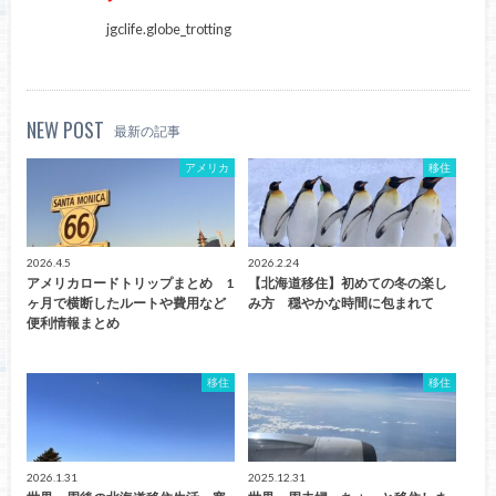
jgclife.globe_trotting
NEW POST
最新の記事
アメリカ
移住
2026.4.5
2026.2.24
アメリカロードトリップまとめ 1
【北海道移住】初めての冬の楽し
ヶ月で横断したルートや費用など
み方 穏やかな時間に包まれて
便利情報まとめ
移住
移住
2026.1.31
2025.12.31