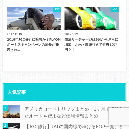
JGC
JGC
2017.11.18
2022.6.19
2018年JGC修行に暗雲か？FLYON
燃油サーチャージは8月からさらに
ボーナスキャンペーンの延長が発
増加 北米・欧州行きで往復10万
表され…
円？！
人気記事
アメリカロードトリップまとめ 1ヶ月で横断し
たルートや費用など便利情報まとめ
【JGC修行】JALの国内線で稼げるFOP一覧。各