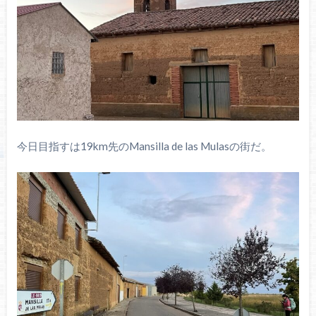
今日目指すは19km先のMansilla de las Mulasの街だ。