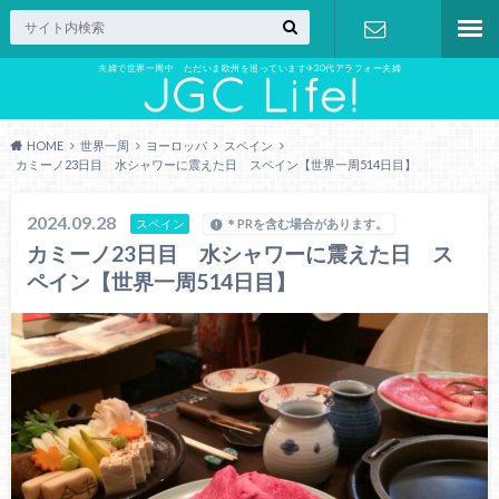
夫婦で世界一周中 ただいま欧州を巡っています✈︎30代アラフォー夫婦
お問い合わ
せ
HOME
世界一周
ヨーロッパ
スペイン
カミーノ23日目 水シャワーに震えた日 スペイン【世界一周514日目】
2024.09.28
スペイン
＊PRを含む場合があります。
カミーノ23日目 水シャワーに震えた日 ス
ペイン【世界一周514日目】