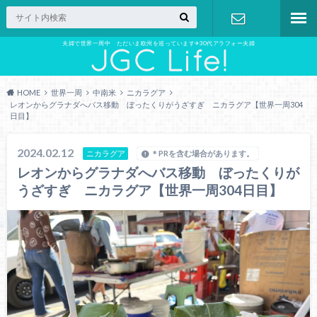
夫婦で世界一周中 ただいま欧州を巡っています✈︎30代アラフォー夫婦
お問い合わ
せ
HOME
世界一周
中南米
ニカラグア
レオンからグラナダへバス移動 ぼったくりがうざすぎ ニカラグア【世界一周304
日目】
2024.02.12
ニカラグア
＊PRを含む場合があります。
レオンからグラナダへバス移動 ぼったくりが
うざすぎ ニカラグア【世界一周304日目】