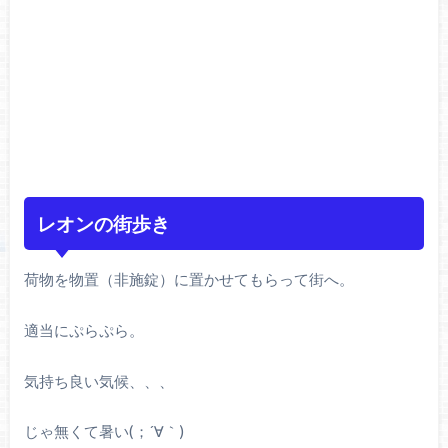
レオンの街歩き
荷物を物置（非施錠）に置かせてもらって街へ。
適当にぷらぷら。
気持ち良い気候、、、
じゃ無くて暑い(；´
∀
｀)