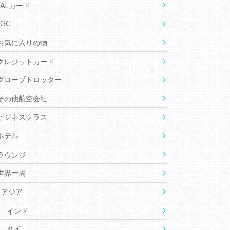
JALカード
JGC
お気に入りの物
クレジットカード
グローブトロッター
その他航空会社
ビジネスクラス
ホテル
ラウンジ
世界一周
アジア
インド
タイ