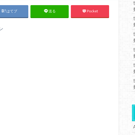
はてブ
Pocket
送る
ン