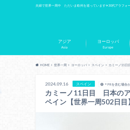
夫婦で世界一周中 ただいま欧州を巡っています✈︎30代アラフォ
アジア
ヨーロッパ
Asia
Europe
HOME
世界一周
ヨーロッパ
スペイン
カミーノ11日
2024.09.16
スペイン
＊PRを含む場合
カミーノ11日目 日本の
ペイン【世界一周502日目