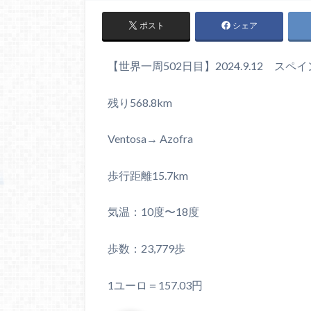
ポスト
シェア
【世界一周502日目】2024.9.12 スペイ
残り568.8km
Ventosa→ Azofra
歩行距離15.7km
気温：10度〜18度
歩数：23,779歩
1ユーロ＝157.03円