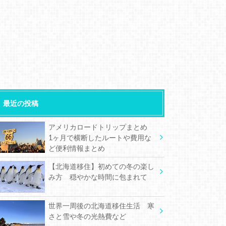
最近の投稿
アメリカロードトリップまとめ
1ヶ月で横断したルートや費用な
ど便利情報まとめ
【北海道移住】初めての冬の楽し
み方 穏やかな時間に包まれて
世界一周後の北海道移住生活 寒
さと雪や冬の光熱費など