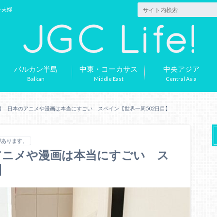
ー夫婦
バルカン半島
中東・コーカサス
中央アジア
Balkan
Middle East
Central Asia
目 日本のアニメや漫画は本当にすごい スペイン【世界一周502日目】
があります。
アニメや漫画は本当にすごい ス
】