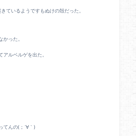
起きているようですもぬけの殻だった。
なかった。
てアルベルゲを出た。
んの(；´∀｀)