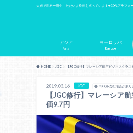
夫婦で世界一周中 ただいま欧州を巡っています✈︎30代アラフォ
アジア
ヨーロッパ
Asia
Europe
HOME
JGC
【JGC修行】マレーシア航空ビジネスクラスセー
2019.03.16
JGC
＊PRを含む場合があり
【JGC修行】マレーシア航
価9.7円