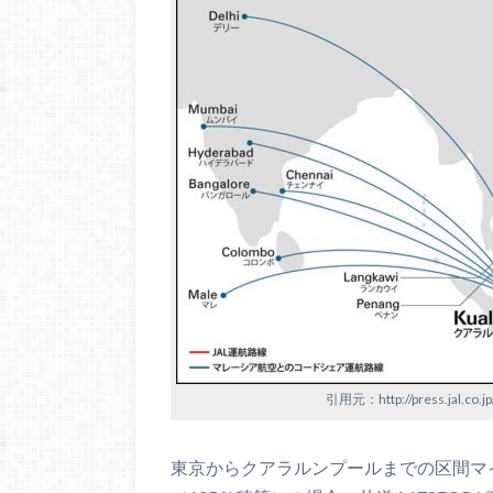
引用元：http://press.jal.co.j
東京からクアラルンプールまでの区間マイ