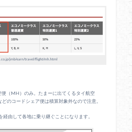
.jp/jmb/earn/travel/flight/mh.html
空便（MH）のみ。たまーに出てくるタイ航空
）などのコードシェア便は積算対象外なので注意。
を経由して各地に乗り継ぐことになります。