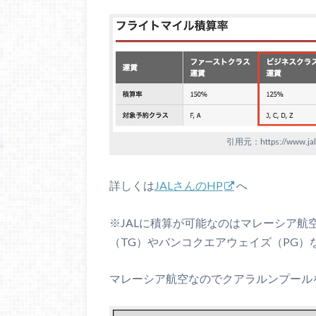
引用元：https://www.jal.co
詳しくは
JALさんのHP
へ
※JALに積算が可能なのはマレーシア航
（TG）やバンコクエアウェイズ（PG
マレーシア航空なのでクアラルンプール