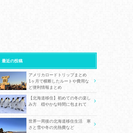
最近の投稿
アメリカロードトリップまとめ
1ヶ月で横断したルートや費用な
ど便利情報まとめ
【北海道移住】初めての冬の楽し
み方 穏やかな時間に包まれて
世界一周後の北海道移住生活 寒
さと雪や冬の光熱費など