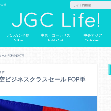
ー夫婦
バルカン半島
中東・コーカサス
中央アジア
Balkan
Middle East
Central Asia
ル FOP単価9.7円
ます。
空ビジネスクラスセール FOP単