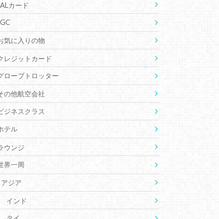
JALカード
JGC
お気に入りの物
クレジットカード
グローブトロッター
その他航空会社
ビジネスクラス
ホテル
ラウンジ
世界一周
アジア
インド
タイ