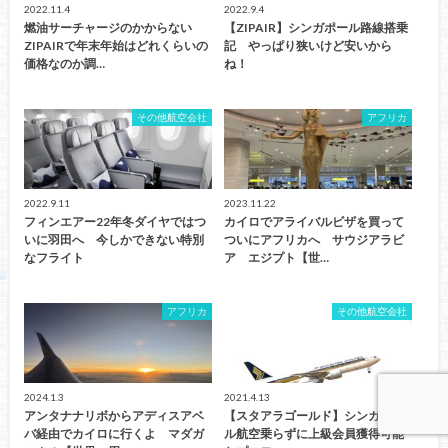
2022.11.4
2022.9.4
燃油サーチャージのかからない
【ZIPAIR】シンガポール路線搭乗
ZIPAIRで年末年始はどれくらいの
記 やっぱり狭いけど安いから
価格なのか調…
ね！
その他航空会社
アフリカ
2022.9.11
2023.11.22
フィンエアー22年冬ダイヤではつ
カイロでアライバルビザを買って
いに羽田へ 今しかできない特別
ついにアフリカへ サウジアラビ
なフライト
ア エジプト【世…
アフリカ
その他航空会社
2024.1.3
2021.4.13
アンタナナリボからアディスアベ
【スタアラゴールド】シンガポー
バ経由でカイロに行くよ マダガ
ル航空乗らずに上級会員獲得可能