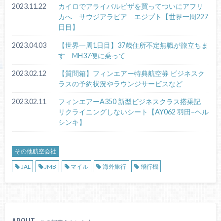
2023.11.22
カイロでアライバルビザを買ってついにアフリ
カへ サウジアラビア エジプト【世界一周227
日目】
2023.04.03
【世界一周1日目】37歳住所不定無職が旅立ちま
す MH37便に乗って
2023.02.12
【質問箱】フィンエアー特典航空券 ビジネスク
ラスの予約状況やラウンジサービスなど
2023.02.11
フィンエアーA350 新型ビジネスクラス搭乗記
リクライニングしないシート【AY062 羽田−ヘル
シンキ】
その他航空会社
JAL
JMB
マイル
海外旅行
飛行機