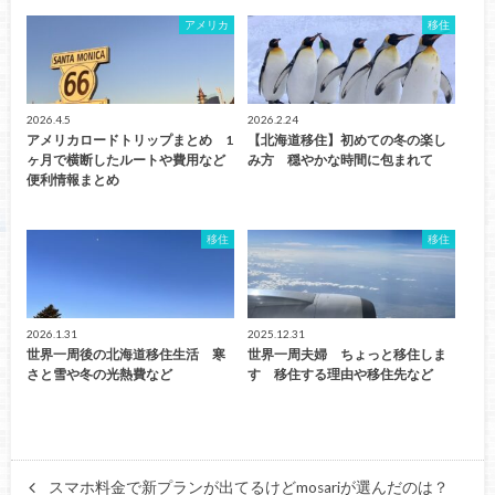
アメリカ
移住
2026.4.5
2026.2.24
アメリカロードトリップまとめ 1
【北海道移住】初めての冬の楽し
ヶ月で横断したルートや費用など
み方 穏やかな時間に包まれて
便利情報まとめ
移住
移住
2026.1.31
2025.12.31
世界一周後の北海道移住生活 寒
世界一周夫婦 ちょっと移住しま
さと雪や冬の光熱費など
す 移住する理由や移住先など
スマホ料金で新プランが出てるけどmosariが選んだのは？