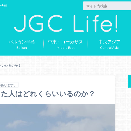
ー夫婦
バルカン半島
中東・コーカサス
中央アジア
Balkan
Middle East
Central Asia
くらいいるのか？
があります。
行った人はどれくらいいるのか？