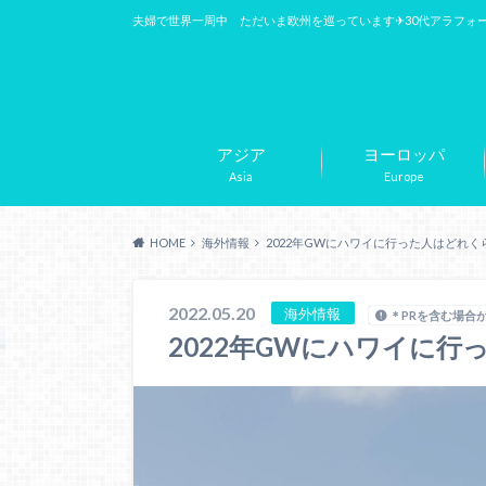
夫婦で世界一周中 ただいま欧州を巡っています✈︎30代アラフォ
アジア
ヨーロッパ
Asia
Europe
HOME
海外情報
2022年GWにハワイに行った人はどれ
2022.05.20
海外情報
＊PRを含む場合
2022年GWにハワイに