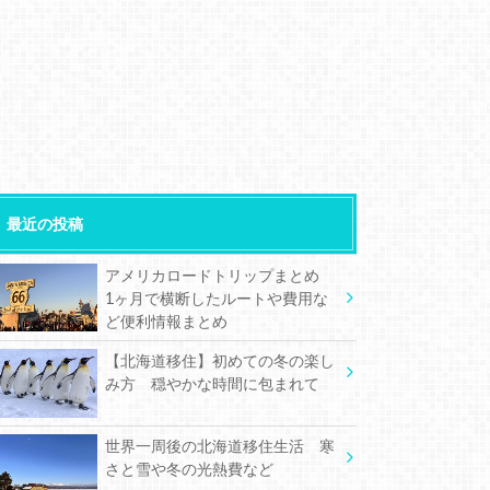
最近の投稿
アメリカロードトリップまとめ
1ヶ月で横断したルートや費用な
ど便利情報まとめ
【北海道移住】初めての冬の楽し
み方 穏やかな時間に包まれて
世界一周後の北海道移住生活 寒
さと雪や冬の光熱費など