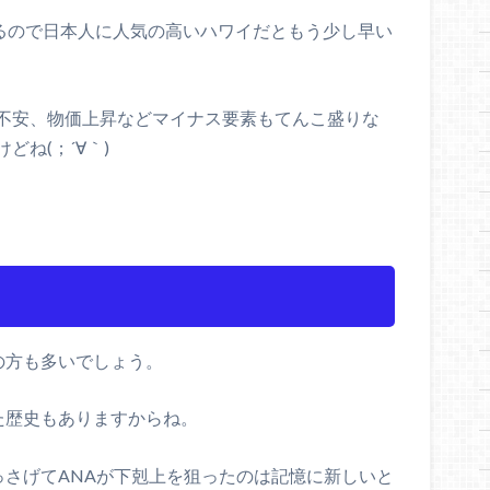
るので日本人に人気の高いハワイだともう少し早い
不安、物価上昇などマイナス要素もてんこ盛りな
ね(；´∀｀)
の方も多いでしょう。
た歴史もありますからね。
引っさげてANAが下剋上を狙ったのは記憶に新しいと