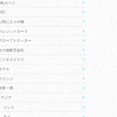
JALカード
JGC
お気に入りの物
クレジットカード
グローブトロッター
その他航空会社
ビジネスクラス
ホテル
ラウンジ
世界一周
アジア
インド
タイ