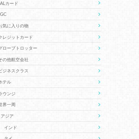
JALカード
JGC
お気に入りの物
クレジットカード
グローブトロッター
その他航空会社
ビジネスクラス
ホテル
ラウンジ
世界一周
アジア
インド
タイ