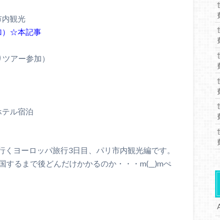
市内観光
加）☆本記事
りツアー参加）
ホテル宿泊
行くヨーロッパ旅行3日目、パリ市内観光編です。
するまで後どんだけかかるのか・・・m(__)mぺ