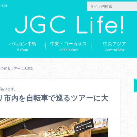
ー夫婦
バルカン半島
中東・コーカサス
中央アジア
Balkan
Middle East
Central Asia
車で巡るツアーに大満足
があります。
リ市内を自転車で巡るツアーに大