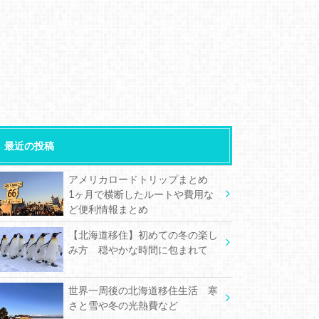
最近の投稿
アメリカロードトリップまとめ
1ヶ月で横断したルートや費用な
ど便利情報まとめ
【北海道移住】初めての冬の楽し
み方 穏やかな時間に包まれて
世界一周後の北海道移住生活 寒
さと雪や冬の光熱費など