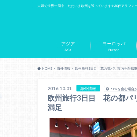
夫婦で世界一周中 ただいま欧州を巡っています✈︎30代アラフォ
アジア
ヨーロッパ
Asia
Europe
HOME
海外情報
欧州旅行3日目 花の都パリ市内を自転
2016.10.01
海外情報
＊PRを含む場合
欧州旅行3日目 花の都パ
満足