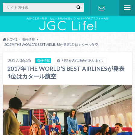
夫婦で世界一周中 ただいま欧州を巡っています✈︎30代アラフォー夫婦
お問い合わ
せ
HOME
海外情報
2017年THE WORLD'S BEST AIRLINESが発表1位はカタール航空
2017.06.25
海外情報
＊PRを含む場合があります。
2017年THE WORLD’S BEST AIRLINESが発表
1位はカタール航空