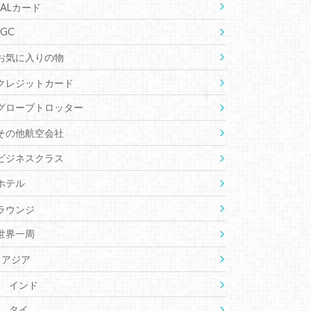
JALカード
JGC
お気に入りの物
クレジットカード
グローブトロッター
その他航空会社
ビジネスクラス
ホテル
ラウンジ
世界一周
アジア
インド
タイ