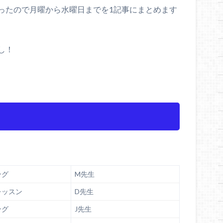
ったので月曜から水曜日までを1記事にまとめます
し！
ング
M先生
レッスン
D先生
ング
J先生