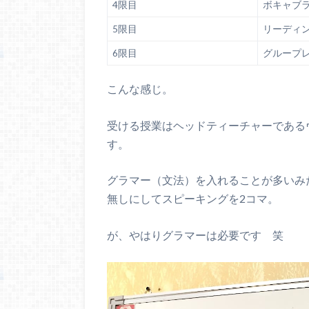
4限目
ボキャブ
5限目
リーディ
6限目
グループ
こんな感じ。
受ける授業はヘッドティーチャーである
す。
グラマー（文法）を入れることが多いみた
無しにしてスピーキングを2コマ。
が、やはりグラマーは必要です 笑