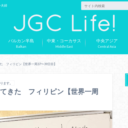
ー夫婦
バルカン半島
中東・コーカサス
中央アジア
Balkan
Middle East
Central Asia
た フィリピン【世界一周37〜39日目】
あります。
ってきた フィリピン【世界一周