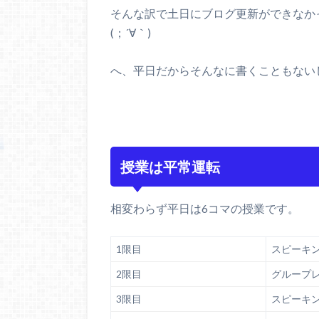
そんな訳で土日にブログ更新ができなか
(；´∀｀)
へ、平日だからそんなに書くこともない
授業は平常運転
相変わらず平日は6コマの授業です。
1限目
スピーキ
2限目
グループ
3限目
スピーキ