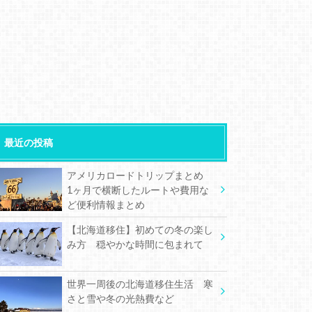
最近の投稿
アメリカロードトリップまとめ
1ヶ月で横断したルートや費用な
ど便利情報まとめ
【北海道移住】初めての冬の楽し
み方 穏やかな時間に包まれて
世界一周後の北海道移住生活 寒
さと雪や冬の光熱費など