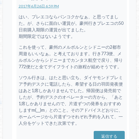
2017年6月26日 6:59 PM
はい、プレエコならバンコクかなぁ、と思ってまし
た。が、さらに面白い運賃が。豪州行きプレエコの50
日前購入期限の運賃が出てました。
期間限定ではないようです。
これを使って、豪州のメルボルンとシドニーの2都市
周遊もいいなぁ。と考えております。行き773便、メ
ルボルンからシドニーまでカンタス航空で戻り、帰り
772便だと全てデイフライトの旅程が組めそうです。
ソウル行きは、はたと思い立ち、ダイヤモンドプレミ
ア予約デスクに電話したら、希望する日の羽田発夜便
はあと1席しかありませんでした。帰国便は発売前で
したが、予約デスクのオペレーターの方から、「あと
1席しかありませんので、片道ずつの発券をおすすめ
しますm(__)m」とのこと。そのアドバイスどおりに、
ホームページから片道ずつそれぞれ予約を入れて、一
人分をゲットできた次第です。
返信する