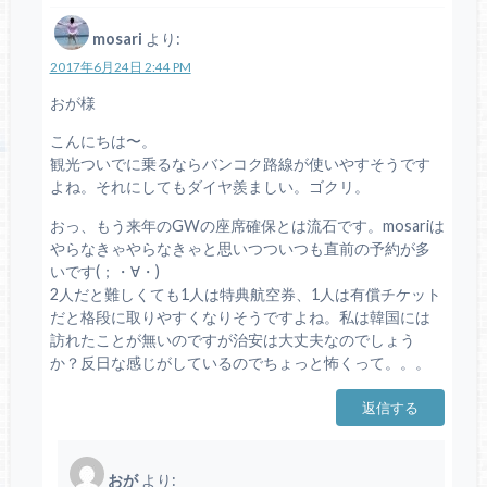
mosari
より:
2017年6月24日 2:44 PM
おが様
こんにちは〜。
観光ついでに乗るならバンコク路線が使いやすそうです
よね。それにしてもダイヤ羨ましい。ゴクリ。
おっ、もう来年のGWの座席確保とは流石です。mosariは
やらなきゃやらなきゃと思いつついつも直前の予約が多
いです(；・∀・)
2人だと難しくても1人は特典航空券、1人は有償チケット
だと格段に取りやすくなりそうですよね。私は韓国には
訪れたことが無いのですが治安は大丈夫なのでしょう
か？反日な感じがしているのでちょっと怖くって。。。
返信する
おが
より: