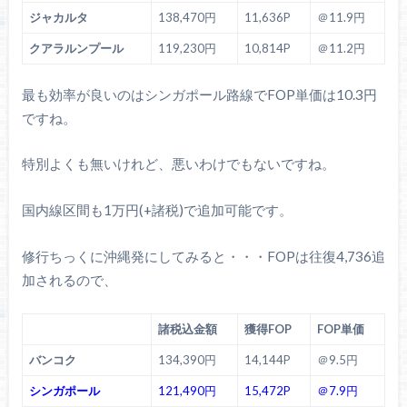
ジャカルタ
138,470円
11,636P
＠11.9円
クアラルンプール
119,230円
10,814P
＠11.2円
最も効率が良いのはシンガポール路線でFOP単価は10.3円
ですね。
特別よくも無いけれど、悪いわけでもないですね。
国内線区間も1万円(+諸税)で追加可能です。
修行ちっくに沖縄発にしてみると・・・FOPは往復4,736追
加されるので、
諸税込金額
獲得FOP
FOP単価
バンコク
134,390円
14,144P
＠9.5円
シンガポール
121,490円
15,472P
＠7.9円