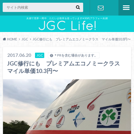
夫婦で世界一周中 ただいま欧州を巡っています✈︎30代アラフォー夫婦
お問い合わ
せ
HOME
JGC
JGC修行にも プレミアムエコノミークラス マイル単価10.3円〜
2017.06.20
JGC
＊PRを含む場合があります。
JGC修行にも プレミアムエコノミークラス
マイル単価10.3円〜