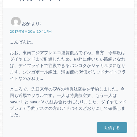
おが
より:
2017年6月20日 10:41 PM
こんばんは。
おお、東南アジアプレエコ運賃復活ですね。当方、今年度は
ダイヤモンドまで到達したため、純粋に使いたい路線となれ
ば、デイフライトで往復できるバンコクかジャカルタになり
ます。シンガポール線は、帰国便の36便がミッドナイトフラ
イトなのがねぇ…
ところで、先日来年のGWの特典航空券を予約しました。今
回も近場でソウルです。一人は特典航空券、もう一人は
saver L と saver V の組み合わせになりました。ダイヤモンド
プレミア予約デスクの方のアドバイスどおりにして確保しま
した。
返信する