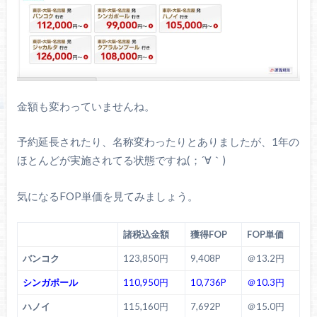
金額も変わっていませんね。
予約延長されたり、名称変わったりとありましたが、1年の
ほとんどが実施されてる状態ですね(；´∀｀)
気になるFOP単価を見てみましょう。
諸税込金額
獲得FOP
FOP単価
バンコク
123,850円
9,408P
＠13.2円
シンガポール
110,950円
10,736P
＠10.3円
ハノイ
115,160円
7,692P
＠15.0円