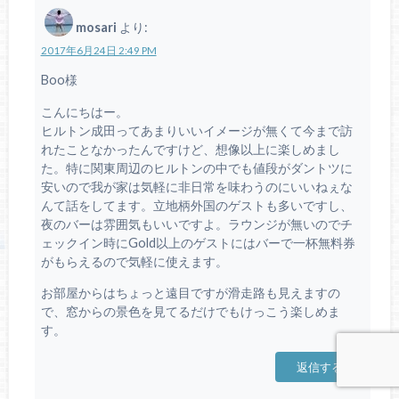
mosari
より:
2017年6月24日 2:49 PM
Boo様
こんにちはー。
ヒルトン成田ってあまりいいイメージが無くて今まで訪
れたことなかったんですけど、想像以上に楽しめまし
た。特に関東周辺のヒルトンの中でも値段がダントツに
安いので我が家は気軽に非日常を味わうのにいいねぇな
んて話をしてます。立地柄外国のゲストも多いですし、
夜のバーは雰囲気もいいですよ。ラウンジが無いのでチ
ェックイン時にGold以上のゲストにはバーで一杯無料券
がもらえるので気軽に使えます。
お部屋からはちょっと遠目ですが滑走路も見えますの
で、窓からの景色を見てるだけでもけっこう楽しめま
す。
返信する