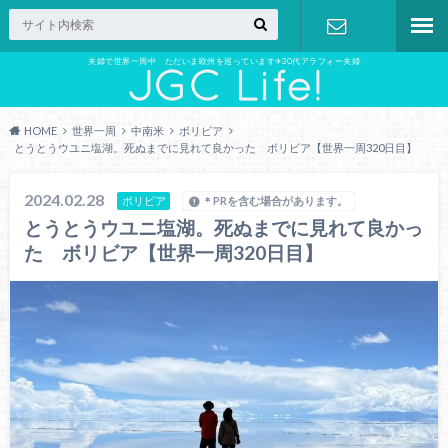
夫婦で世界一周中 ただいま欧州を巡っています✈︎30代アラフォー夫婦
お問い合わ
せ
HOME
世界一周
中南米
ボリビア
とうとうウユニ塩湖。死ぬまでに見れて良かった ボリビア【世界一周320日目】
2024.02.28
ボリビア
＊PRを含む場合があります。
とうとうウユニ塩湖。死ぬまでに見れて良かっ
た ボリビア【世界一周320日目】