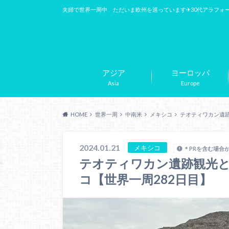
夫婦で世界一周中 ただいま欧州を巡っています✈︎30代アラフォ
アジア
ヨーロッパ
Asia
Europe
HOME
世界一周
中南米
メキシコ
テオティワカン遺跡
2024.01.21
メキシコ
＊PRを含む場合
テオティワカン遺跡観光と
コ【世界一周282日目】