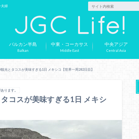
ー夫婦
バルカン半島
中東・コーカサス
中央アジア
Balkan
Middle East
Central Asia
観光とタコスが美味すぎる1日 メキシコ【世界一周282日目】
があります。
タコスが美味すぎる1日 メキシ