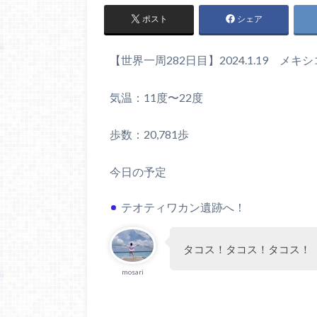
ポスト
シェア
【世界一周282日目】2024.1.19 メ
気温：11度〜22度
歩数：20,781歩
今日の予定
テオティワカン遺跡へ！
タコス！タコス！タコス！
mosari