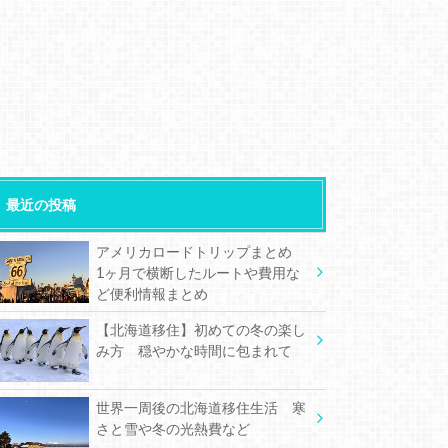
最近の投稿
アメリカロードトリップまとめ
1ヶ月で横断したルートや費用な
ど便利情報まとめ
【北海道移住】初めての冬の楽し
み方 穏やかな時間に包まれて
世界一周後の北海道移住生活 寒
さと雪や冬の光熱費など