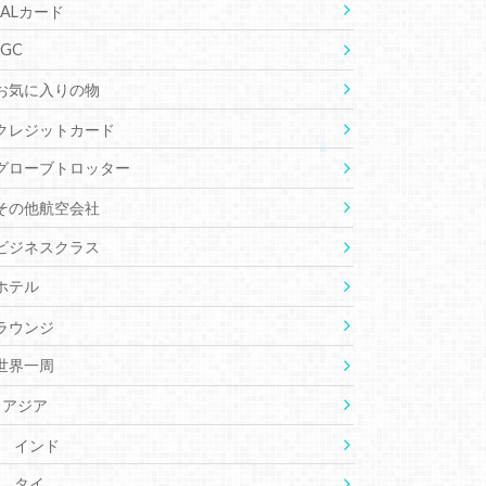
JALカード
JGC
お気に入りの物
クレジットカード
グローブトロッター
その他航空会社
ビジネスクラス
ホテル
ラウンジ
世界一周
アジア
インド
タイ