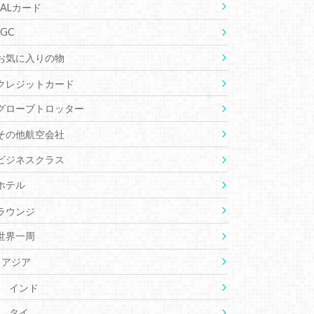
JALカード
JGC
お気に入りの物
クレジットカード
グローブトロッター
その他航空会社
ビジネスクラス
ホテル
ラウンジ
世界一周
アジア
インド
タイ