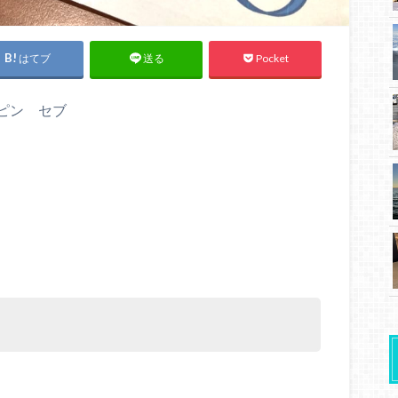
はてブ
Pocket
送る
リピン セブ
！