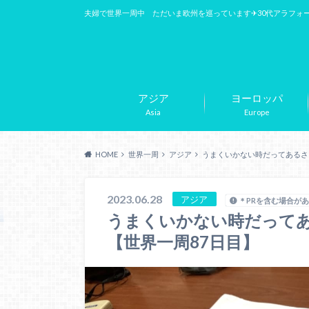
夫婦で世界一周中 ただいま欧州を巡っています✈︎30代アラフォ
アジア
ヨーロッパ
Asia
Europe
HOME
世界一周
アジア
うまくいかない時だってあるさ
2023.06.28
アジア
＊PRを含む場合が
うまくいかない時だって
【世界一周87日目】