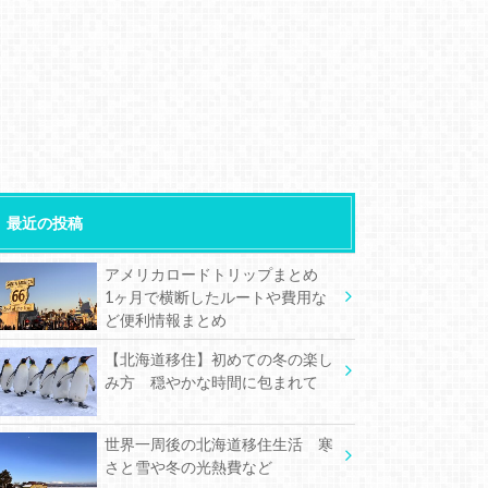
最近の投稿
アメリカロードトリップまとめ
1ヶ月で横断したルートや費用な
ど便利情報まとめ
【北海道移住】初めての冬の楽し
み方 穏やかな時間に包まれて
世界一周後の北海道移住生活 寒
さと雪や冬の光熱費など