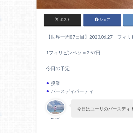
ポスト
シェア
【世界一周87日目】2023.06.27 フィ
1フィリピンペソ＝2.57円
今日の予定
授業
バースディパーティ
今日はユーリのバースディ
mosari