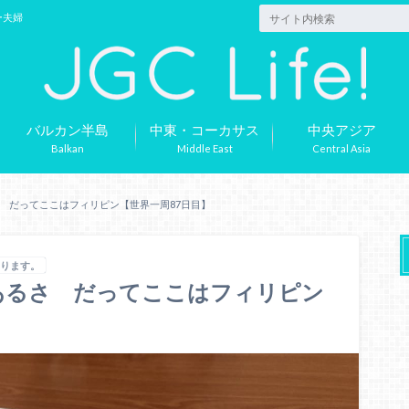
ー夫婦
バルカン半島
中東・コーカサス
中央アジア
Balkan
Middle East
Central Asia
 だってここはフィリピン【世界一周87日目】
あります。
あるさ だってここはフィリピン