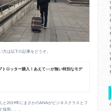
い方は以下の記事をどうぞ。
ブトロッター購入！あえて○○が無い特別なモデ
と2019年にまさかのANAがビジネスクラスとフ
て採用。。。