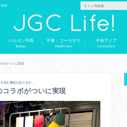
ー夫婦
バルカン半島
中東・コーカサス
中央アジア
Balkan
Middle East
Central Asia
コラボがついに実現
Rを含む場合があります。
Lのコラボがついに実現