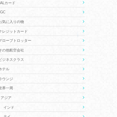
JALカード
JGC
お気に入りの物
クレジットカード
グローブトロッター
その他航空会社
ビジネスクラス
ホテル
ラウンジ
世界一周
アジア
インド
タイ