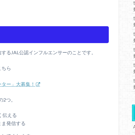
信するJAL公認インフルエンサーのことです。
こちら
ーター」大募集！
の2つ。
く伝える
まま発信する