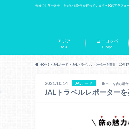
夫婦で世界一周中 ただいま欧州を巡っています✈︎30代アラフォ
アジア
ヨーロッパ
Asia
Europe
HOME
JALカード
JALトラベルレポーターを募集 10月1
2021.10.14
JALカード
＊PRを含む場
JALトラベルレポーターを