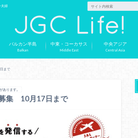
ー夫婦
バルカン半島
中東・コーカサス
中央アジア
Balkan
Middle East
Central Asia
7日まで
合があります。
募集 10月17日まで